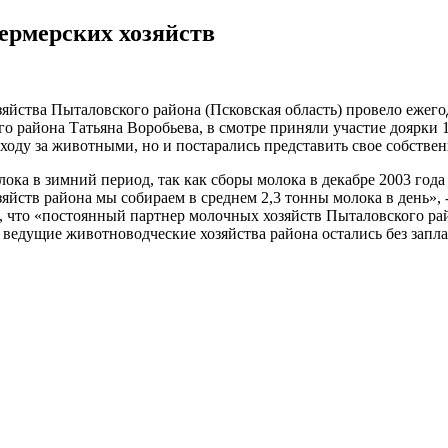
ермерских хозяйств
зяйства Пыталовского района (Псковская область) провело ежег
 района Татьяна Воробьева, в смотре приняли участие доярки 1
ходу за животными, но и постарались представить свое собствен
ока в зимний период, так как сборы молока в декабре 2003 год
яйств района мы собираем в среднем 2,3 тонны молока в день»,
м, что «постоянный партнер молочных хозяйств Пыталовского рай
что ведущие животноводческие хозяйства района остались без з