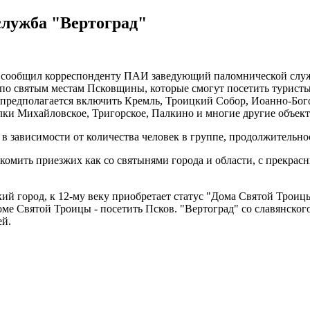
служба "Вертоград"
ак сообщил корреспонденту ПАИ заведующий паломнической слу
 по святым местам Псковщины, которые смогут посетить туристы
 предполагается включить Кремль, Троицкий Собор, Иоанно-Бо
лки Михайловское, Тригорское, Палкино и многие другие объект
 в зависимости от количества человек в группе, продолжительно
акомить приезжих как со святынями города и области, с прекрас
кий город, к 12-му веку приобретает статус "Дома Святой Тро
 Святой Троицы - посетить Псков. "Вертоград" со славянского о
ей.