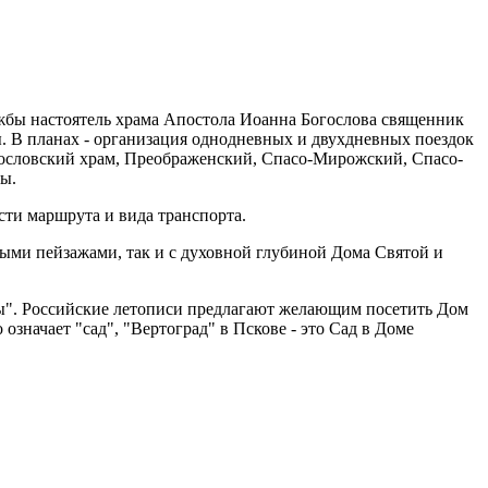
жбы настоятель храма Апостола Иоанна Богослова священник
. В планах - организация однодневных и двухдневных поездок
гословский храм, Преображенский, Спасо-Мирожский, Спасо-
ы.
сти маршрута и вида транспорта.
ными пейзажами, так и с духовной глубиной Дома Святой и
ицы". Российские летописи предлагают желающим посетить Дом
значает "сад", "Вертоград" в Пскове - это Сад в Доме