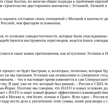
ти стран Балтии, во многом общие подходы к проблемам европей
м строительстве двусторонних контактов с Эстонией, Латвией и
зво оценить состояние своих отношений с Москвой в контексте 
 Россией, чем фактором осложнения.
ия, от иллюзии самодостаточности, которые были унаследованы 
задействуются инструменты переговоров, ведется поиск совпад
 остаются такие камни преткновения, как вступление Эстонии 
т процесс не будет быстрым, а, во-вторых, политики, которые бу
раз уж мы признаем Эстонию как независимое и суверенное госуд
оминаем, – что в настоящее время изменяется и сам Североатлан
рства. И враг уже не тот, который был раньше, – Россия и США 
в Нью-Йорке. Поэтому мы говорим, что НАТО в новых условиях д
чает с НАТО и ищет новый формат эффективного взаимодействия
сной в Москве и, тем более, осенью в Праге. Ясно одно – Россия
 надо вести дело к увеличению этой суммы, иначе разговоры о с