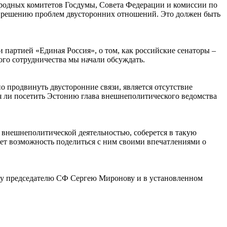
ародных комитетов Госдумы, Совета Федерации и комиссии по
 к решению проблем двусторонних отношений. Это должен быть
артией «Единая Россия», о том, как российские сенаторы –
ого сотрудничества мы начали обсуждать.
о продвинуть двусторонние связи, является отсутствие
я ли посетить Эстонию глава внешнеполитического ведомства
ся внешнеполитической деятельностью, соберется в такую
удет возможность поделиться с ним своими впечатлениями о
ажу председателю СФ Сергею Миронову и в установленном