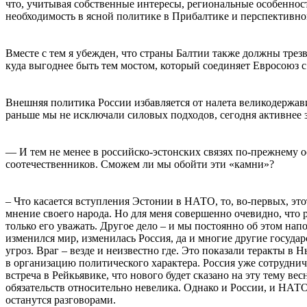
что, учитывая собственные интересы, региональные особеннос
необходимость в ясной политике в Прибалтике и перспективно
Вместе с тем я убежден, что страны Балтии также должны тре
куда выгоднее быть тем мостом, который соединяет Евросоюз с
Внешняя политика России избавляется от налета великодержав
раньше мы не исключали силовых подходов, сегодня активнее 
— И тем не менее в российско-эстонских связях по-прежнему
соотечественников. Сможем ли мы обойти эти «камни»?
– Что касается вступления Эстонии в НАТО, то, во-первых, это
мнение своего народа. Но для меня совершенно очевидно, что 
только его уважать. Другое дело – и мы постоянно об этом нап
изменился мир, изменилась Россия, да и многие другие госуда
угроз. Враг – везде и неизвестно где. Это показали теракты 
в организацию политического характера. Россия уже сотрудни
встреча в Рейкьявике, что нового будет сказано на эту тему ве
обязательств относительно невелика. Однако и России, и НАТО
останутся разговорами.