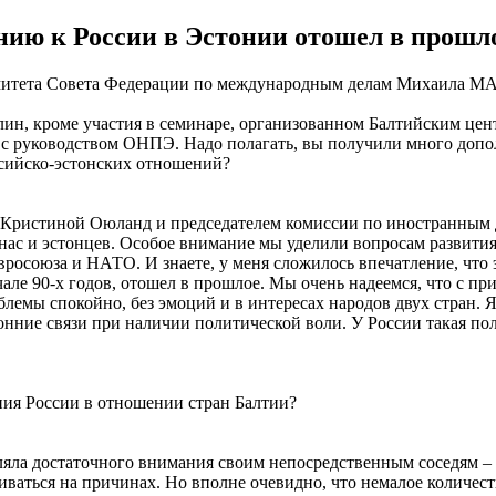
ию к России в Эстонии отошел в прошл
митета Совета Федерации по международным делам Михаила 
ин, кроме участия в семинаре, организованном Балтийским цент
с руководством ОНПЭ. Надо полагать, вы получили много допо
ссийско-эстонских отношений?
и Кристиной Оюланд и председателем комиссии по иностранным
 нас и эстонцев. Особое внимание мы уделили вопросам развит
вросоюза и НАТО. И знаете, у меня сложилось впечатление, чт
але 90-х годов, отошел в прошлое. Мы очень надеемся, что с пр
лемы спокойно, без эмоций и в интересах народов двух стран. 
нние связи при наличии политической воли. У России такая поли
ия России в отношении стран Балтии?
еляла достаточного внимания своим непосредственным соседям – 
иваться на причинах. Но вполне очевидно, что немалое количест