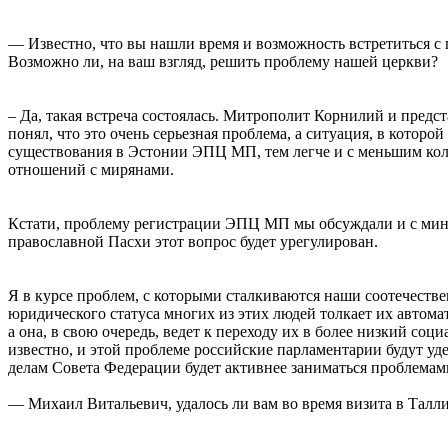
— Известно, что вы нашли время и возможность встретиться 
Возможно ли, на ваш взгляд, решить проблему нашей церкви?
– Да, такая встреча состоялась. Митрополит Корнилий и пред
понял, что это очень серьезная проблема, а ситуация, в которо
существования в Эстонии ЭПЦ МП, тем легче и с меньшим коли
отношений с мирянами.
Кстати, проблему регистрации ЭПЦ МП мы обсуждали и с мини
православной Пасхи этот вопрос будет урегулирован.
Я в курсе проблем, с которыми сталкиваются наши соотечестве
юридического статуса многих из этих людей толкает их автом
а она, в свою очередь, ведет к переходу их в более низкий с
известно, и этой проблеме российские парламентарии будут уд
делам Совета Федерации будет активнее заниматься проблемам
— Михаил Витальевич, удалось ли вам во время визита в Талл