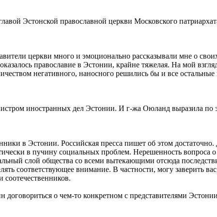
с главой Эстонской православной церкви Московского патриарх
ставители церкви много и эмоционально рассказывали мне о сво
й оказалось православие в Эстонии, крайне тяжелая. На мой взгл
чеством негативного, наносного решились бы и все остальные п
стром иностранных дел Эстонии. И г-жа Оюланд выразила по э
нники в Эстонии. Российская пресса пишет об этом достаточно.
атически в пучину социальных проблем. Нерешенность вопроса о
оциальный слой общества со всеми вытекающими отсюда последст
елять соответствующее внимание. В частности, могу заверить в
и соотечественников.
ин договориться о чем-то конкретном с представителями Эстони