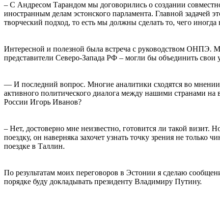
– С Андресом Тарандом мы договорились о создании совместн
иностранным делам эстонского парламента. Главной задачей 
творческий подход, то есть мы должны сделать то, чего иногда
Интересной и полезной была встреча с руководством ОНПЭ. М
представители Северо-Запада РФ – могли бы объединить свои 
— И последний вопрос. Многие аналитики сходятся во мнении, 
активного политического диалога между нашими странами на в
России Игорь Иванов?
– Нет, достоверно мне неизвестно, готовится ли такой визит. 
поездку, он наверняка захочет узнать точку зрения не только
поездке в Таллин.
По результатам моих переговоров в Эстонии я сделаю сообще
порядке буду докладывать президенту Владимиру Путину.