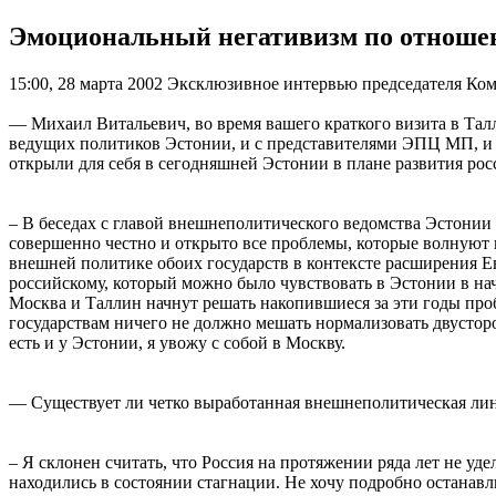
Эмоциональный негативизм по отношен
15:00, 28 марта 2002
Эксклюзивное интервью председателя Ко
— Михаил Витальевич, во время вашего краткого визита в Талл
ведущих политиков Эстонии, и с представителями ЭПЦ МП, и 
открыли для себя в сегодняшней Эстонии в плане развития ро
– В беседах с главой внешнеполитического ведомства Эстони
совершенно честно и открыто все проблемы, которые волнуют
внешней политике обоих государств в контексте расширения Е
российскому, который можно было чувствовать в Эстонии в нач
Москва и Таллин начнут решать накопившиеся за эти годы проб
государствам ничего не должно мешать нормализовать двусторо
есть и у Эстонии, я увожу с собой в Москву.
— Существует ли четко выработанная внешнеполитическая лин
– Я склонен считать, что Россия на протяжении ряда лет не уд
находились в состоянии стагнации. Не хочу подробно останавл