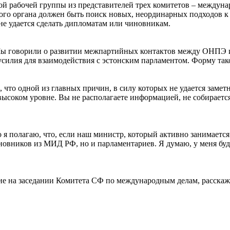
ой рабочей группы из представителей трех комитетов – междун
этого органа должен быть поиск новых, неординарных подходов
 не удается сделать дипломатам или чиновникам.
ы говорили о развитии межпартийных контактов между ОНПЭ и п
усилия для взаимодействия с эстонским парламентом. Форму так
что одной из главных причин, в силу которых не удается заметн
ысоком уровне. Вы не располагаете информацией, не собираетс
Но я полагаю, что, если наш министр, который активно занимает
 чиновников из МИД РФ, но и парламентариев. Я думаю, у меня б
ние на заседании Комитета СФ по международным делам, расск