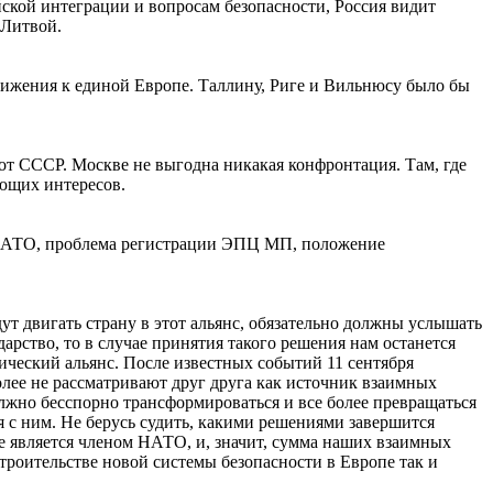
ской интеграции и вопросам безопасности, Россия видит
 Литвой.
движения к единой Европе. Таллину, Риге и Вильнюсу было бы
от СССР. Москве не выгодна никакая конфронтация. Там, где
ающих интересов.
в НАТО, проблема регистрации ЭПЦ МП, положение
дут двигать страну в этот альянс, обязательно должны услышать
арство, то в случае принятия такого решения нам останется
тический альянс. После известных событий 11 сентября
более не рассматривают друг друга как источник взаимных
олжно бесспорно трансформироваться и все более превращаться
 с ним. Не берусь судить, какими решениями завершится
 не является членом НАТО, и, значит, сумма наших взаимных
троительстве новой системы безопасности в Европе так и