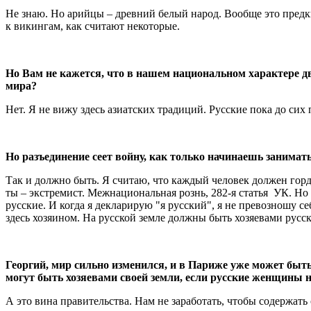
Не знаю. Но арийцы – древний белый народ. Вообще это предки
к викингам, как считают некоторые.
Но Вам не кажется, что в нашем национальном характере две
мира?
Нет. Я не вижу здесь азиатских традиций. Русские пока до сих 
Но разъединение сеет войну, как только начинаешь занимат
Так и должно быть. Я считаю, что каждый человек должен горд
ты – экстремист. Межнациональная рознь, 282-я статья УК. Но
русские. И когда я декларирую "я русский", я не превозношу с
здесь хозяином. На русской земле должны быть хозяевами рус
Георгий, мир сильно изменился, и в Париже уже может быть 
могут быть хозяевами своей земли, если русские женщины 
А это вина правительства. Нам не заработать, чтобы содержать