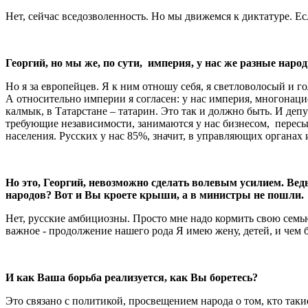
Нет, сейчас вседозволенность. Но мы движемся к диктатуре. Е
Георгий, но мы же, по сути, империя, у нас же разные народ
Но я за европейцев. Я к ним отношу себя, я светловолосый и го
А относительно империи я согласен: у нас империя, многонаци
калмык, в Татарстане – татарин. Это так и должно быть. И де
требующие независимости, занимаются у нас бизнесом, пересы
населения. Русских у нас 85%, значит, в управляющих органа
Но это, Георгий, невозможно сделать волевым усилием. Ведь 
народов? Вот и Вы кроете крыши, а в министры не пошли.
Нет, русские амбициозны. Просто мне надо кормить свою семью
важное - продолжение нашего рода Я имею жену, детей, и чем б
И как Ваша борьба реализуется, как Вы боретесь?
Это связано с политикой, просвещением народа о том, кто так