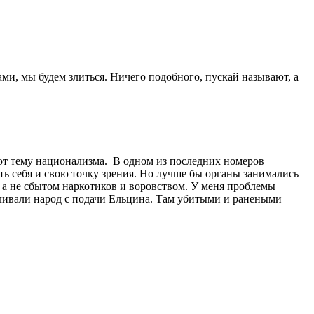
тами, мы будем злиться. Ничего подобного, пускай называют, а
т тему национализма. В одном из последних номеров
ь себя и свою точку зрения. Но лучше бы органы занимались
 а не сбытом наркотиков и воровством. У меня проблемы
треливали народ с подачи Ельцина. Там убитыми и ранеными