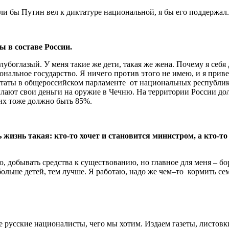
сли бы Путин вел к диктатуре национальной, я бы его поддержал.
ы в составе России.
лубоглазый. У меня такие же дети, такая же жена. Почему я себя
ональное государство. Я ничего против этого не имею, и я прив
путаты в общероссийском парламенте от национальных республик -
лают свои деньги на оружие в Чечню. На территории России до
х их тоже должно быть 85%.
жизнь такая: кто-то хочет и становится министром, а кто-то 
, добывать средства к существованию, но главное для меня – бо
ольше детей, тем лучше. Я работаю, надо же чем–то кормить сем
ие русские националисты, чего мы хотим. Издаем газеты, листов