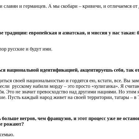
 славян и германцев. А мы скобари – кривичи, и отличаемся от
 традиции: европейская и азиатская, и миссия у нас такая: 
пор русские и будут ими.
ься национальной идентификацией, акцентируешь себя, так о
иться своей национальностью и гордятся ею, кстати, все. Вы за
 если русскому набили морду – это просто «хулиганка». Я счит
ебя. Это не значит превосходство над другими нациями. Но этим 
ские. Пусть каждый народ живет на своей территории, татары –
больше негров, чем французов, и этот процесс уже не остано
не рожают?
 семью.