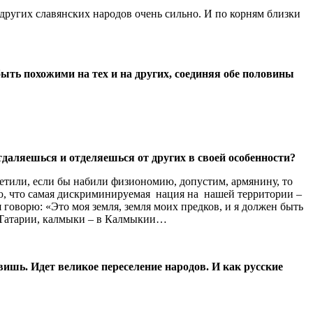
 других славянских народов очень сильно. И по корням близки
быть похожими на тех и на других, соединяя обе половины
тдаляешься и отделяешься от других в своей особенности?
метили, если бы набили физиономию, допустим, армянину, то
аю, что самая дискриминируемая нация на нашей территории –
я говорю: «Это моя земля, земля моих предков, и я должен быть
 в Татарии, калмыки – в Калмыкии…
вишь. Идет великое переселение народов. И как русские