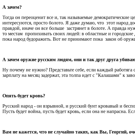
А зачем?
Тогда он переоценит все и, так называемые демократические це
интересуются, просто болото. Я даже думаю, что этот народ д
правдой, иначе он все больше застрянет в болоте. А правда н
то местам пропихивать своих людей: в областные и городские Д
пока народ будоражить. Вот не принимают пока закон об оруж
А зачем оружие русским людям, они и так друг друга убива
Ну почему не нужно? Представьте себе, если каждый работяга 
зарплату на месяц задержат, эта толпа идет с "Калашами" к завод
Опять будет кровь?
Русский народ - он взрывной, и русский бунт кровавый и бесп
Пусть будет война, пусть будет кровь, если она не напрасна. Ес
Вам не кажется, что не случайно таких, как Вы, Георгий, о