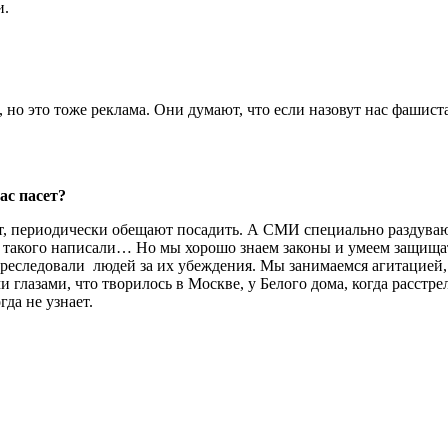
и.
о, но это тоже реклама. Они думают, что если назовут нас фашис
ас пасет?
, периодически обещают посадить. А СМИ специально раздуваю
 такого написали… Но мы хорошо знаем законы и умеем защищат
реследовали людей за их убеждения. Мы занимаемся агитацией,
ими глазами, что творилось в Москве, у Белого дома, когда расс
гда не узнает.