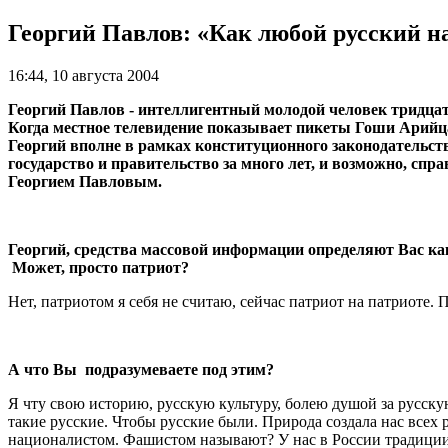
Георгий Павлов: «Как любой русский на
16:44, 10 августа 2004
Георгий Павлов - интеллигентный молодой человек тридцати
Когда местное телевидение показывает пикеты Гоши Арийца
Георгий вполне в рамках конституционного законодательст
государство и правительство за много лет, и возможно, спра
Георгием Павловым.
Георгий, средства массовой информации определяют Вас как
Может, просто патриот?
Нет, патриотом я себя не считаю, сейчас патриот на патриоте.
А что Вы подразумеваете под этим?
Я чту свою историю, русскую культуру, болею душой за русску
такие русские. Чтобы русские были. Природа создала нас всех 
националистом. Фашистом называют? У нас в России традиции