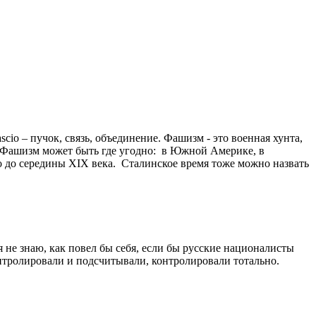
cio – пучок, связь, объединение. Фашизм - это военная хунта,
а. Фашизм может быть где угодно: в Южной Америке, в
о до середины ХIХ века. Сталинское время тоже можно назвать
 не знаю, как повел бы себя, если бы русские националисты
контролировали и подсчитывали, контролировали тотально.