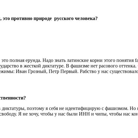
, это противно природе русского человека?
то полная ерунда. Надо знать латинские корни этого понятия fas
сударство в жесткой диктатуре. В фашизме нет расового оттенк
ежимы: Иван Грозный, Петр Первый. Рабство у нас существовал
ственности?
в диктатуры, поэтому я себя не идентифицирую с фашизмом. Но я
а свободу. Я не хочу, чтобы у нас были ИНН и чипы, чтобы нас 