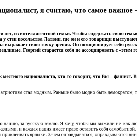
ционалист, я считаю, что самое важное 
 лет, из интеллигентной семьи. Чтобы содержать свою семью,
 у стен посольства Латвии, где он и его товарищи выступа
ва выражает свою точку зрения. Он позиционирует себя русс
ведливые. Георгий старается себя не ассоциировать с «этим го
 местного националиста, кто-то говорит, что Вы – фашист. В
 Патриотизм стал модным. Раньше было модно быть демократом, т
ю нацию, за русскую землю. Я хочу, чтобы мы выжили не как лю
разными, и каждая нация имеет право оставить себя самобытной.
 приклеивать ярлыки. Зачем оправдываться, оправдываются вин