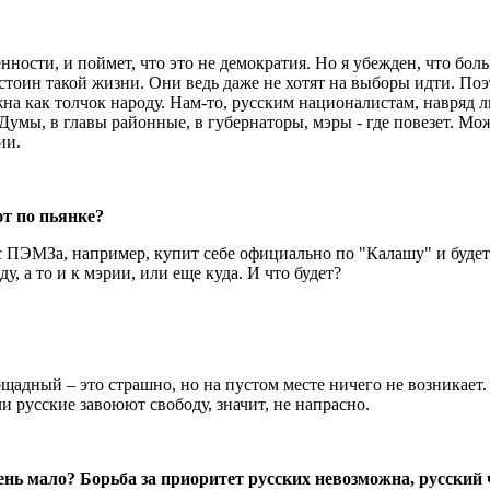
нности, и поймет, что это не демократия. Но я убежден, что бо
остоин такой жизни. Они ведь даже не хотят на выборы идти. По
ужна как толчок народу. Нам-то, русским националистам, навряд 
умы, в главы районные, в губернаторы, мэры - где повезет. Може
ии.
ют по пьянке?
с ПЭМЗа, например, купит себе официально по "Калашу" и будет 
у, а то и к мэрии, или еще куда. И что будет?
ощадный – это страшно, но на пустом месте ничего не возникает
ли русские завоюют свободу, значит, не напрасно.
чень мало? Борьба за приоритет русских невозможна, русский