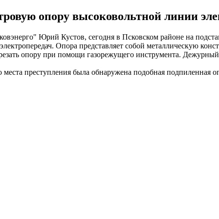
тровую опору высоковольтной линии эле
вэнерго" Юрий Кустов, сегодня в Псковском районе на подста
лектропередач. Опора представляет собой металлическую конст
срезать опору при помощи газорежущего инструмента. Дежурны
го места преступления была обнаружена подобная подпиленная о