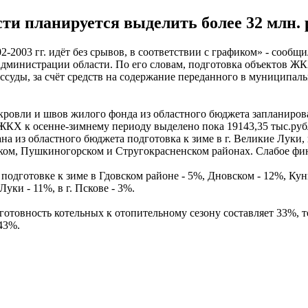
сти планируется выделить более 32 млн. 
-2003 гг. идёт без срывов, в соответствии с графиком» - сообщ
министрации области. По его словам, подготовка объектов ЖКХ 
суды, за счёт средств на содержание переданного в муниципаль
 кровли и швов жилого фонда из областного бюджета запланиров
 ЖКХ к осенне-зимнему периоду выделено пока 19143,35 тыс.руб
на из областного бюджета подготовка к зиме в г. Великие Луки,
м, Пушкиногорском и Стругокрасненском районах. Слабое фина
одготовке к зиме в Гдовском районе - 5%, Дновском - 12%, Кун
уки - 11%, в г. Пскове - 3%.
 готовность котельных к отопительному сезону составляет 33%,
43%.