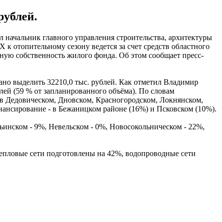
рублей.
ил начальник главного управления строительства, архитектуры
к отопительному сезону ведется за счет средств областного
ную собственность жилого фонда. Об этом сообщает пресс-
ано выделить 32210,0 тыс. рублей. Как отметил Владимир
лей (59 % от запланированного объёма). По словам
 в Дедовическом, Дновском, Красногородском, Локнянском,
нсирование - в Бежаницком районе (16%) и Псковском (10%).
ьинском - 9%, Невельском - 0%, Новосокольническом - 22%,
 тепловые сети подготовлены на 42%, водопроводные сети