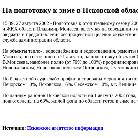
На подготовку к зиме в Псковской обла
15:39, 27 августа 2002
«Подготовка к отопительному сезону 2002
и ЖКХ области Владимир Моисеев, выступая на совещании в ад
бюджета и предоставления беспроцентной целевой бюджетной с
служба администрации области.
На объекты тепло- , водоснабжения и водоотведения, ремонты
Моисеев, по состоянию на 21 августа, на подготовку объектов
В.Моисеева, наиболее полно (от 79% до 100%) профинансирова
Новоржевском, Новосокольническом Островском, Пустошкинско
По бюджетной ссуде слабо профинансированы мероприятия по п
Печорском - 0%, Псковском - 6%, Себежском - 0%, в г. Великие Л
По данным районов Псковской области на 1 августа 2002 года,
подготовлены на 63%, жилой фонд по области готов к зиме на 
Источник:
Псковское агентство информации