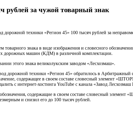
ч рублей за чужой товарный знак
од дорожной техники «Регион 45» 100 тысяч рублей за неправ
ем товарного знака в виде изображения и словесного обозначен
х дорожных машин (КДМ) в различной комплектации.
овании этого знака великолукским заводом «Лесхозмаш».
од дорожной техники «Регион 45» обратилось в Арбитражный су
начение, содержащее в своем составе словесный элемент «ШТОРМ
далить с интернет-хостинга YouTube с канала «Завод Лесхозма
ь обозначения, содержащие в своем составе словесный элемент 
езмерным и снизил его до 100 тысяч рублей.