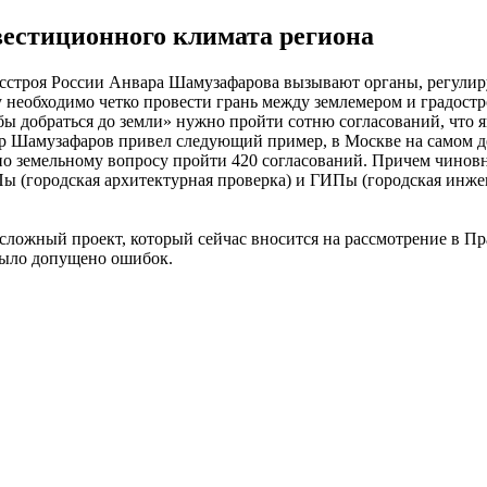
вестиционного климата региона
сстроя России Анвара Шамузафарова вызывают органы, регулир
у необходимо четко провести грань между землемером и градост
обы добраться до земли» нужно пройти сотню согласований, что 
р Шамузафаров привел следующий пример, в Москве на самом дел
 по земельному вопросу пройти 420 согласований. Причем чиновни
АПы (городская архитектурная проверка) и ГИПы (городская инже
 сложный проект, который сейчас вносится на рассмотрение в Пр
 было допущено ошибок.