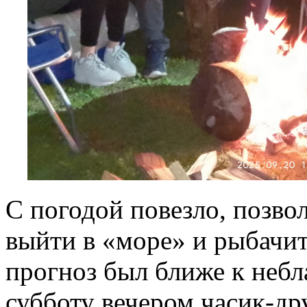
С погодой повезло, позво
выйти в «море» и рыбачит
прогноз был ближе к небл
субботу вечером часик-др