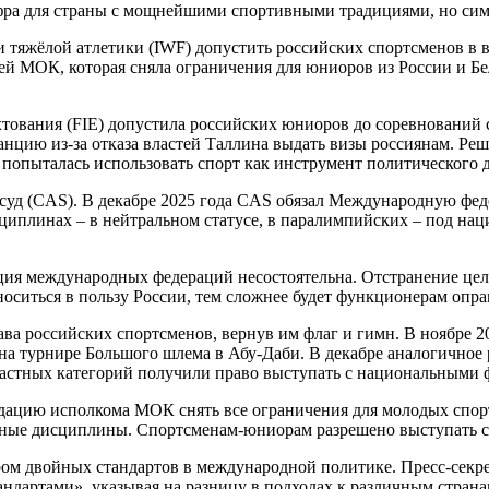
цифра для страны с мощнейшими спортивными традициями, но си
 тяжёлой атлетики (IWF) допустить российских спортсменов в в
ей МОК, которая сняла ограничения для юниоров из России и Б
хтования (FIE) допустила российских юниоров до соревнований
цию из-за отказа властей Таллина выдать визы россиянам. Реше
 попыталась использовать спорт как инструмент политического 
уд (CAS). В декабре 2025 года CAS обязал Международную феде
циплинах – в нейтральном статусе, в паралимпийских – под на
иция международных федераций несостоятельна. Отстранение ц
носиться в пользу России, тем сложнее будет функционерам оп
а российских спортсменов, вернув им флаг и гимн. В ноябре 202
а турнире Большого шлема в Абу-Даби. В декабре аналогичное 
зрастных категорий получили право выступать с национальными 
дацию исполкома МОК снять все ограничения для молодых спор
дные дисциплины. Спортсменам-юниорам разрешено выступать с
ом двойных стандартов в международной политике. Пресс-секре
артами», указывая на разницу в подходах к различным страна