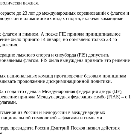
мволически важная.
озрасте до 23 лет до международных соревнований с флагом и
елоруссии в олимпийских видах спорта, включая командные
 с флагом и гимном. А позже FIE приняла принципиальное
ние было принято 14 января, но объявлено только 23-го –
давления.
рацию лыжного спорта и сноуборда (FIS) допустить
циональным флагом. FIS была вынуждена признать это решение
елых национальных команд противоречит базовым принципам
равдывать продолжение дискриминационной политики.
5 года это сделала Международная федерация дзюдо (IJF),
решение приняла Международная федерация самбо (FIAS) – с 1
флагами.
тсменов из России и Белоруссии в международных
 национальной символикой – флагами и гимнами.
тарь президента России Дмитрий Песков назвал действия
м.