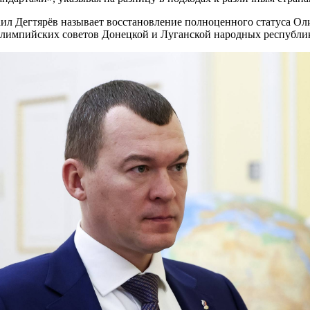
аил Дегтярёв называет восстановление полноценного статуса О
 олимпийских советов Донецкой и Луганской народных республик