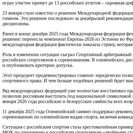
играх участие примут до 13 российских атлетов – скромная 
23 января стало известно о решении Международной федерации
гимном. Это решение последовало за декабрьской рекомендаци
дисциплины.
Ранее в конце декабря 2025 года Международная федерация фе
решение: перенесла чемпионат Европы-2026 из Эстонии во Фран
международная федерация фактически наказала страну, которая
Роль в изменении ситуации сыграл Спортивный арбитражный с
российских спортсменов к соревнованиям. В олимпийских дис
и опубликовать критерии допуска.
Этот прецедент продемонстрировал главное: юридически поз
спортивного права. И чем больше подобных решений будет вы
Ряд международных федераций уже полностью восстановил прав
позволив россиянам выступать под национальной символикой н
января 2026 года российские и белорусские самбисты всех во
11 декабря 2025 года Олимпийский саммит поддержал рекомен
соревнованиях по олимпийским видам спорта, включая коман
Ситуация с российским спортом стала хрестоматийным пример
МОК по отношению к российским спортсменам «двойными станд