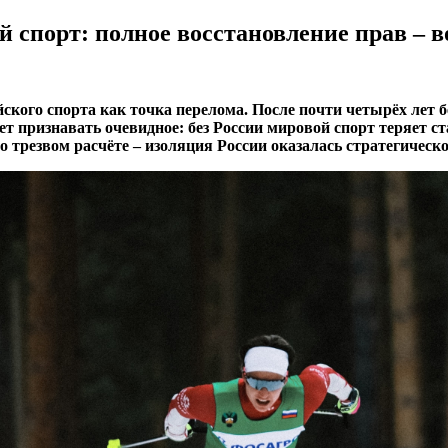
 спорт: полное восстановление прав – 
йского спорта как точка перелома. После почти четырёх лет
т признавать очевидное: без России мировой спорт теряет 
а о трезвом расчёте – изоляция России оказалась стратегичес