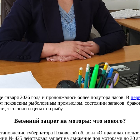
е января 2026 года и продолжалось более полутора часов. В
пер
 квот псковским рыболовным промыслом, состоянии запасов, брак
ии, экологии и ценах на рыбу.
Весенний запрет на моторы: что нового?
остановление губернатора Псковской области «О правилах польз
нии № 425 действовал запрет на движение под моторами до 30 ап