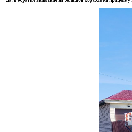
– Да, я обратил внимание на большой корабль на прицепе у в