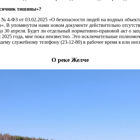
месячник тишины»?
Ф № 4-ФЗ от 03.02.2025 «О безопасности людей на водных объек
во». В упомянутом нами новом документе действительно отсутств
о 30 апреля. Будет ли отдельный нормативно-правовой акт о за
ы 2025 года, мне пока неизвестно. Это исключительные полном
шему служебному телефону (23-12-80) в рабочее время я или инс
О реке Желче