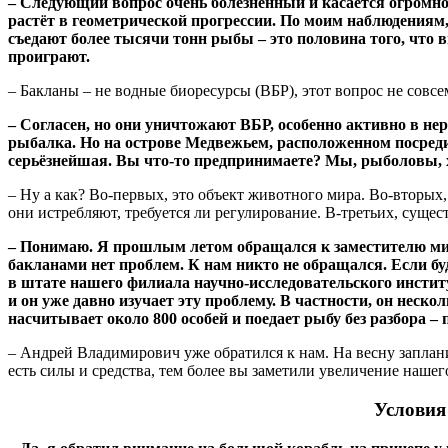
– Следующий вопрос очень болезненный и касается огромно
растёт в геометрической прогрессии. По моим наблюдениям, 
съедают более тысячи тонн рыбы – это половина того, что
проиграют.
– Бакланы – не водные биоресурсы (ВБР), этот вопрос не совсе
– Согласен, но они уничтожают ВБР, особенно активно в не
рыбалка. Но на острове Медвежьем, расположенном посреди 
серьёзнейшая. Вы что-то предпринимаете? Мы, рыболовы, 
– Ну а как? Во-первых, это объект животного мира. Во-вторых
они истребляют, требуется ли регулирование. В-третьих, суще
– Понимаю. Я прошлым летом обращался к заместителю мин
бакланами нет проблем. К нам никто не обращался. Если бу
в штате нашего филиала научно-исследовательского инсти
и он уже давно изучает эту проблему. В частности, он
несколь
насчитывает около 800 особей и поедает рыбу без разбора – п
– Андрей Владимирович уже обратился к нам. На весну заплани
есть силы и средства, тем более вы заметили увеличение нашег
Условия