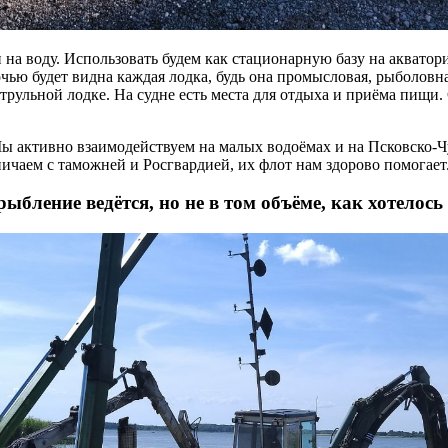
 на воду. Использовать будем как стационарную базу на акватор
очью будет видна каждая лодка, будь она промысловая, рыболов
атрульной лодке. На судне есть места для отдыха и приёма пищ
 активно взаимодействуем на малых водоёмах и на Псковско-Чуд
дничаем с таможней и Росгвардией, их флот нам здорово помогает
рыбление ведётся, но не в том объёме, как хотелось