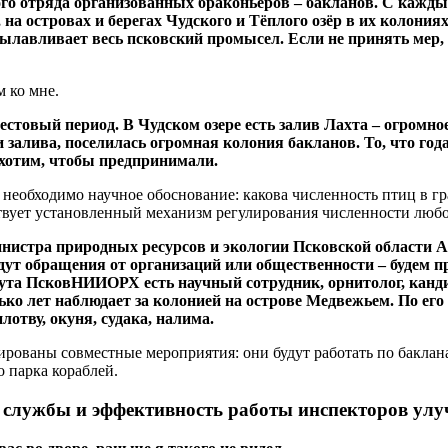
го отряда организованных браконьеров – бакланов. С кажды
на островах и берегах Чудского и Тёплого озёр в их колония
 вылавливает весь псковский промысел. Если не принять мер
м ко мне.
рестовый период. В Чудском озере есть залив Лахта – огромн
залива, поселилась огромная колония бакланов. То, что года
хотим, чтобы предпринимали.
, необходимо научное обоснование: какова численность птиц в г
ствует установленный механизм регулирования численности любог
истра природных ресурсов и экологии Псковской области Ан
дут обращения от организаций или общественности – будем п
тута ПсковНИИОРХ есть научный сотрудник, орнитолог, канд
ко лет наблюдает за колонией на острове Медвежьем. По его
лотву, окуня, судака, налима.
рованы совместные мероприятия: они будут работать по бакланам
о парка кораблей.
 службы и эффективность работы инспекторов ул