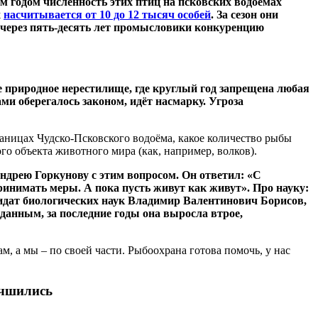
м годом численность этих птиц на псковских водоёмах
х
насчитывается от 10 до 12 тысяч особей
. За сезон они
, через пять-десять лет промысловики конкуренцию
ое природное нерестилище, где круглый год запрещена любая
ми оберегалось законом, идёт насмарку. Угроза
раницах Чудско-Псковского водоёма, какое количество рыбы
о объекта животного мира (как, например, волков).
дрею Горкунову с этим вопросом. Он ответил: «С
ринимать меры. А пока пусть живут как живут». Про науку:
идат биологических наук Владимир Валентинович Борисов,
 данным, за последние годы она выросла втрое,
, а мы – по своей части. Рыбоохрана готова помочь, у нас
учшились