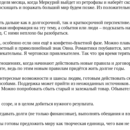
еделя месяца, когда Меркурий выйдет из ретрофазы и наберёт с
схищать и поражать большой мир будем позже. Из положительн
ь дальше как в долгосрочной, так и краткосрочной перспективе. Е
жная информация на эту тему, а события или люди – подсказать 
д. С ними неплохо бы разобраться.
 особенно если они ещё в конфетно-букетной фазе. Можно плава
тный и прямолинейный знак Овна. Романтики поубавится, зато 
кательны. Я чертовски привлекателен. Так что зря время терять»
тношениях, когда начинают действовать новые правила и догово
те, ведь по этим новым правилам придётся жить долгие годы.
интересные возможности и шансы людям, готовым действовать сме
способами. Поддержка может прийти из неожиданных источников.
н. Можно попробовать сбыть старый и залежалый товар. Обывате
 ссоре, и в целом добиться нужного результата.
тдавать долги (не только финансовые), выполнять обещания и взя
ы готовы предложить миру как творческая единица, чего вам не 