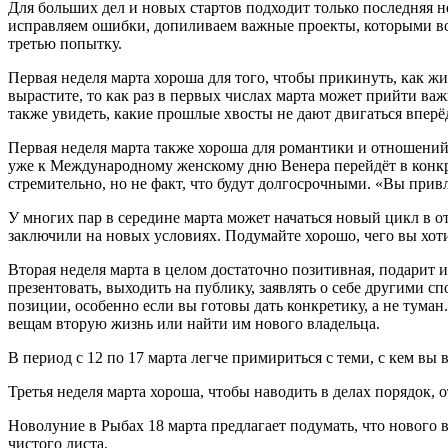
Для больших дел и новых стартов подходит только последняя н
исправляем ошибки, допиливаем важные проекты, которыми во
третью попытку.
Первая неделя марта хороша для того, чтобы прикинуть, как жит
вырастите, то как раз в первых числах марта может прийти ва
также увидеть, какие прошлые хвосты не дают двигаться вперё
Первая неделя марта также хороша для романтики и отношений,
уже к Международному женскому дню Венера перейдёт в конкре
стремительно, но не факт, что будут долгосрочными. «Вы привле
У многих пар в середине марта может начаться новый цикл в о
заключили на новых условиях. Подумайте хорошо, чего вы хоти
Вторая неделя марта в целом достаточно позитивная, подарит 
презентовать, выходить на публику, заявлять о себе другими 
позиции, особенно если вы готовы дать конкретику, а не тума
вещам вторую жизнь или найти им нового владельца.
В период с 12 по 17 марта легче примириться с теми, с кем вы в
Третья неделя марта хороша, чтобы наводить в делах порядок, о
Новолуние в Рыбах 18 марта предлагает подумать, что нового в
чистого листа.