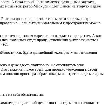
корость. А пока спокойно занимаемся рутинными задачами,
ых моментов: ретро-Меркурий даёт шансы на вторую и даже
сли вы до сих пор не знаете, кем хотите стать, когда
направление. Если быть внимательным к пространству, можно
ть в томно-розовом мареве и наслаждаться процессом. А вот
познакомиться будет проще, отношения будут развиваться
 (с).
рённости, как будто дальнейший «контракт» на отношения
ло и даже где-то авантюрно. Не стесняйтесь себя
 Это также неплохое время для продаж, убеждения в своей
лям полезно просто разобрать шкафы и антресоли, дать старым
тые на себя обязательства.
хватает до подлинной целостности, а где можно начинать с