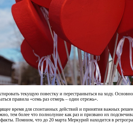
ктировать текущую повестку и перестраиваться на ходу. Основно
ться правила «семь раз отмерь – один отрежь».
одящее время для спонтанных действий и принятия важных решен
но, тем более что полнолуние как раз и призвано их подсвечив
факты. Помним, что до 20 марта Меркурий находится в ретрогр