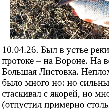
10.04.26. Был в устье рек
протоке – на Вороне. На 
Большая Листовка. Неплох
было много но: но сильны
стаскивал с якорей, но м
(отпустил примерно стольк