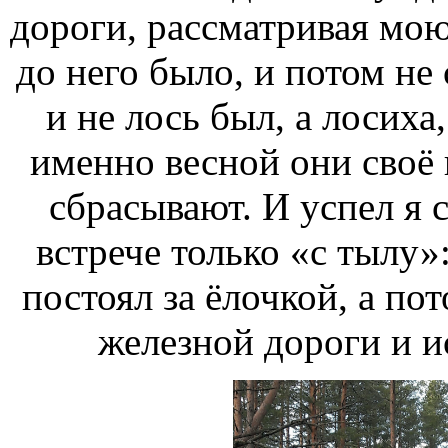
дороги, рассматривая мою
до него было, и потом не 
и не лось был, а лосиха
именно весной они своё
сбрасывают. И успел я 
встрече только «с тылу»
постоял за ёлочкой, а по
железной дороги и ис