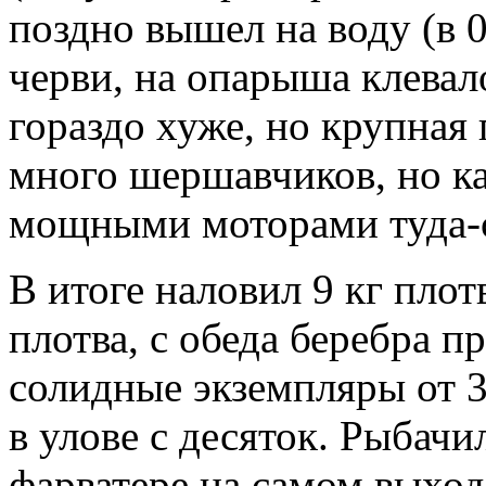
поздно вышел на воду (в 
черви, на опарыша клевало
гораздо хуже, но крупная 
много шершавчиков, но ка
мощными моторами туда-с
В итоге наловил 9 кг плот
плотва, с обеда беребра п
солидные экземпляры от 3
в улове с десяток. Рыбачи
фарватере на самом выходе