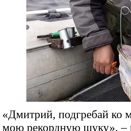
«Дмитрий, подгребай ко м
мою рекордную щуку», – п