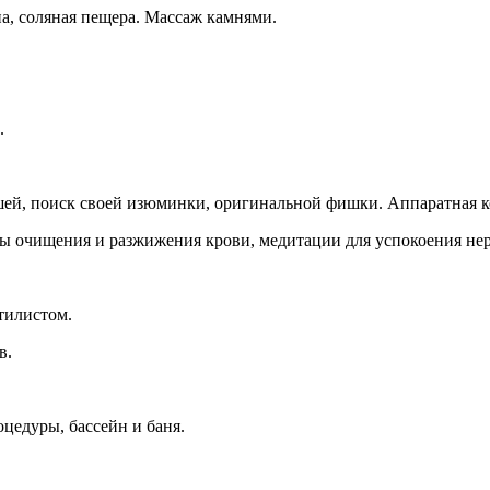
на, соляная пещера. Массаж камнями.
.
ушей, поиск своей изюминки, оригинальной фишки. Аппаратная 
ры очищения и разжижения крови, медитации для успокоения не
стилистом.
в.
.
оцедуры, бассейн и баня.