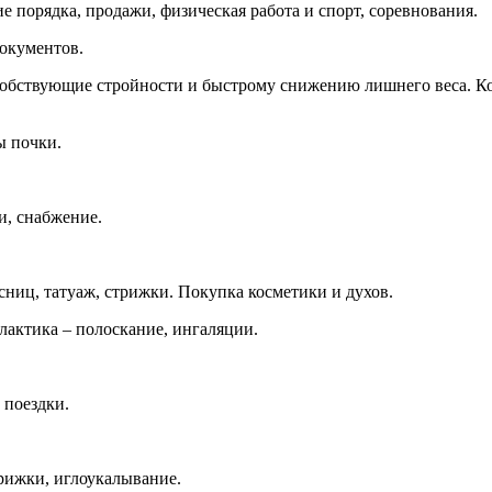
е порядка, продажи, физическая работа и спорт, соревнования.
документов.
собствующие стройности и быстрому снижению лишнего веса. К
ы почки.
и, снабжение.
есниц, татуаж, стрижки. Покупка косметики и духов.
лактика – полоскание, ингаляции.
 поездки.
рижки, иглоукалывание.