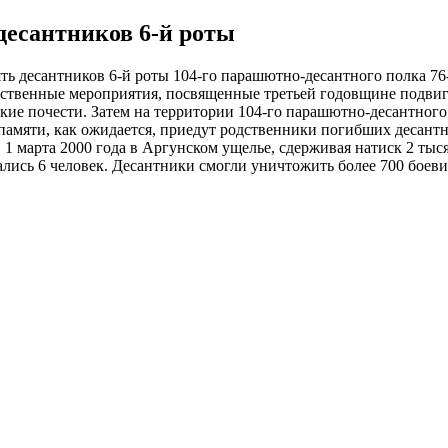
десантников 6-й роты
мять десантников 6-й роты 104-го парашютно-десантного полка 7
твенные мероприятия, посвященные третьей годовщине подвига
кие почести. Затем на территории 104-го парашютно-десантного 
 памяти, как ожидается, приедут родственники погибших десантн
1 марта 2000 года в Аргунском ущелье, сдерживая натиск 2 тысяч
лись 6 человек. Десантники смогли уничтожить более 700 боеви