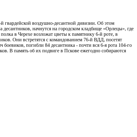
6-й гвардейской воздушно-десантной дивизии. Об этом
 десантников, начнутся на городском кладбище «Орлецы», где
полка в Черехе возложат цветы к памятнику 6-й роте, в
иков. Они встретятся с командованием 76-й ВДД, посетят
 боевиков, погибли 84 десантника - почти вся 6-я рота 104-го
ков. В память об их подвиге в Пскове ежегодно собираются