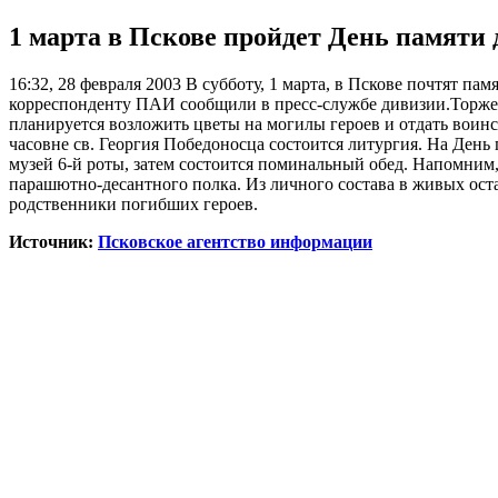
1 марта в Пскове пройдет День памяти 
16:32, 28 февраля 2003
В субботу, 1 марта, в Пскове почтят па
корреспонденту ПАИ сообщили в пресс-службе дивизии.Торжес
планируется возложить цветы на могилы героев и отдать воинс
часовне св. Георгия Победоносца состоится литургия. На День
музей 6-й роты, затем состоится поминальный обед. Напомним, 
парашютно-десантного полка. Из личного состава в живых оста
родственники погибших героев.
Источник:
Псковское агентство информации