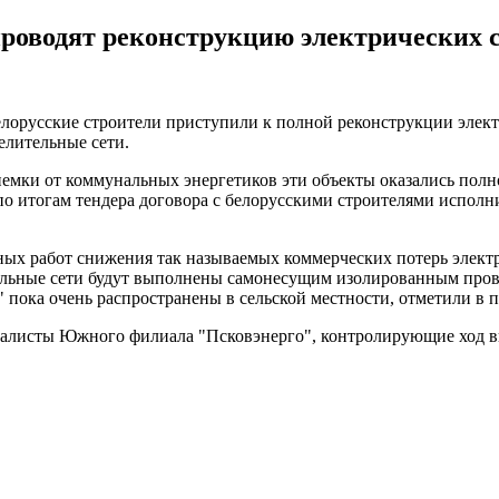
роводят реконструкцию электрических 
лорусские строители приступили к полной реконструкции элект
елительные сети.
иемки от коммунальных энергетиков эти объекты оказались по
о итогам тендера договора с белорусскими строителями исполн
нных работ снижения так называемых коммерческих потерь элек
ельные сети будут выполнены самонесущим изолированным прово
 пока очень распространены в сельской местности, отметили в п
иалисты Южного филиала "Псковэнерго", контролирующие ход в