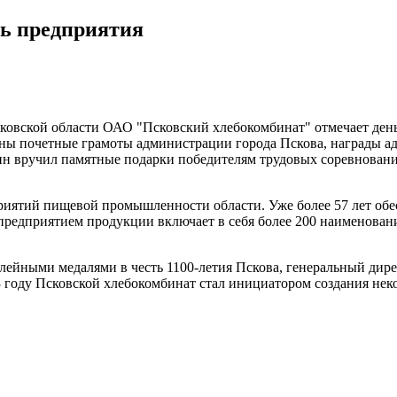
нь предприятия
сковской области ОАО "Псковский хлебокомбинат" отмечает день
ны почетные грамоты администрации города Пскова, награды ад
ин вручил памятные подарки победителям трудовых соревнован
иятий пищевой промышленности области. Уже более 57 лет обес
предприятием продукции включает в себя более 200 наименован
ейными медалями в честь 1100-летия Пскова, генеральный дир
03 году Псковской хлебокомбинат стал инициатором создания не