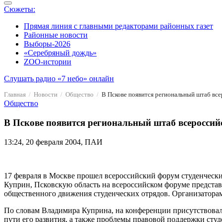
Сюжеты:
Прямая линия с главными редакторами районных газет
Районные новости
Выборы-2026
«Серебряный дождь»
ZOO-истории
Слушать радио «7 небо» онлайн
Главная
Новости
Общество
В Пскове появится региональный штаб все
Общество
В Пскове появится региональный штаб всероссийс
13:24, 20 февраля 2004, ПАИ
17 февраля в Москве прошел всероссийский форум студенческ
Куприн, Псковскую область на всероссийском форуме предста
общественного движения студенческих отрядов. Организаторам
По словам Владимира Куприна, на конференции присутствова
пути его развития, а также проблемы правовой поддержки студ