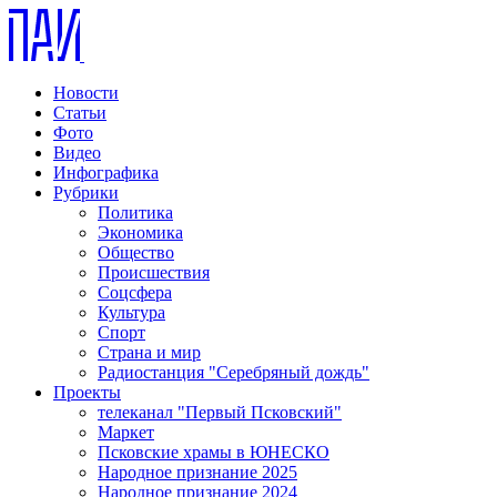
Новости
Статьи
Фото
Видео
Инфографика
Рубрики
Политика
Экономика
Общество
Происшествия
Соцсфера
Культура
Спорт
Страна и мир
Радиостанция "Серебряный дождь"
Проекты
телеканал "Первый Псковский"
Маркет
Псковские храмы в ЮНЕСКО
Народное признание 2025
Народное признание 2024