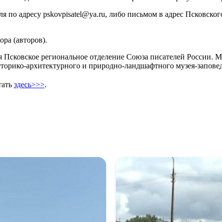
я по адресу pskovpisatel@ya.ru, либо письмом в адрес Псковско
ра (авторов).
я Псковское региональное отделение Союза писателей России. 
историко-архитектурного и природно-ландшафтного музея-запове
тать
здесь>>>
.