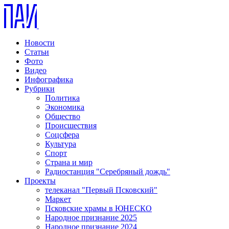
Новости
Статьи
Фото
Видео
Инфографика
Рубрики
Политика
Экономика
Общество
Происшествия
Соцсфера
Культура
Спорт
Страна и мир
Радиостанция "Серебряный дождь"
Проекты
телеканал "Первый Псковский"
Маркет
Псковские храмы в ЮНЕСКО
Народное признание 2025
Народное признание 2024