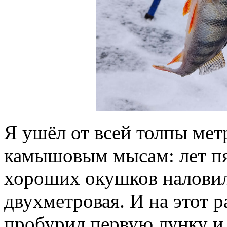
Я ушёл от всей толпы метр
камышовым мысам: лет пят
хороших окушков наловил
двухметровая. И на этот р
пробурил первую лунку и 