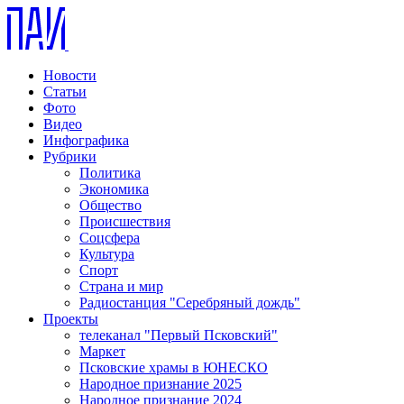
Новости
Статьи
Фото
Видео
Инфографика
Рубрики
Политика
Экономика
Общество
Происшествия
Соцсфера
Культура
Спорт
Страна и мир
Радиостанция "Серебряный дождь"
Проекты
телеканал "Первый Псковский"
Маркет
Псковские храмы в ЮНЕСКО
Народное признание 2025
Народное признание 2024