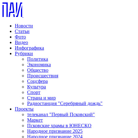
Новости
Статьи
Фото
Видео
Инфографика
Рубрики
Политика
Экономика
Общество
Происшествия
Соцсфера
Культура
Спорт
Страна и мир
Радиостанция "Серебряный дождь"
Проекты
телеканал "Первый Псковский"
Маркет
Псковские храмы в ЮНЕСКО
Народное признание 2025
Народное признание 2024