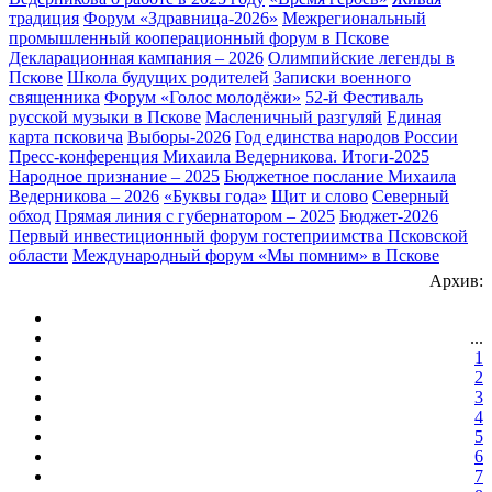
традиция
Форум «Здравница-2026»
Межрегиональный
промышленный кооперационный форум в Пскове
Декларационная кампания – 2026
Олимпийские легенды в
Пскове
Школа будущих родителей
Записки военного
священника
Форум ​«Голос молодëжи»
52-й Фестиваль
русской музыки в Пскове
Масленичный разгуляй
Единая
карта псковича
Выборы-2026
Год единства народов России
Пресс-конференция Михаила Ведерникова. Итоги-2025
Народное признание – 2025
Бюджетное послание Михаила
Ведерникова – 2026
«Буквы года»
Щит и слово
Северный
обход
Прямая линия с губернатором – 2025
Бюджет-2026
Первый инвестиционный форум гостеприимства Псковской
области
Международный форум «Мы помним» в Пскове
Архив:
...
1
2
3
4
5
6
7