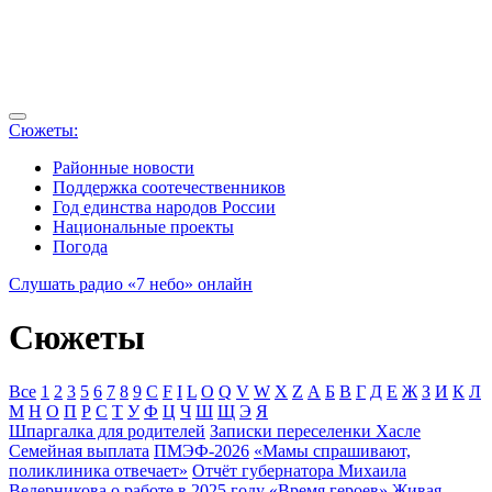
Сюжеты:
Районные новости
Поддержка соотечественников
Год единства народов России
Национальные проекты
Погода
Слушать радио «7 небо» онлайн
Сюжеты
Все
1
2
3
5
6
7
8
9
C
F
I
L
O
Q
V
W
X
Z
А
Б
В
Г
Д
Е
Ж
З
И
К
Л
М
Н
О
П
Р
С
Т
У
Ф
Ц
Ч
Ш
Щ
Э
Я
Шпаргалка для родителей
Записки переселенки Хасле
Семейная выплата
ПМЭФ-2026
«Мамы спрашивают,
поликлиника отвечает»
Отчёт губернатора Михаила
Ведерникова о работе в 2025 году
«Время героев»
Живая