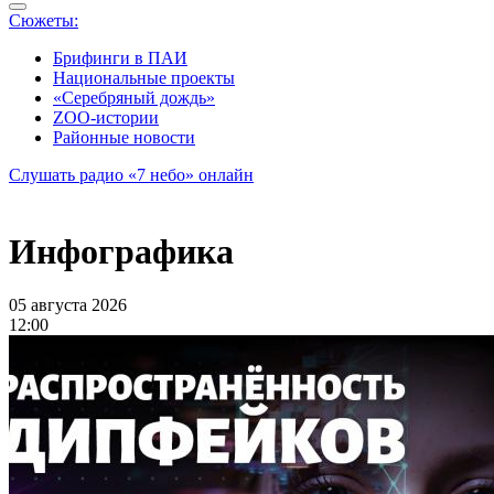
Сюжеты:
Брифинги в ПАИ
Национальные проекты
«Серебряный дождь»
ZOO-истории
Районные новости
Слушать радио «7 небо» онлайн
Инфографика
05 августа 2026
12:00