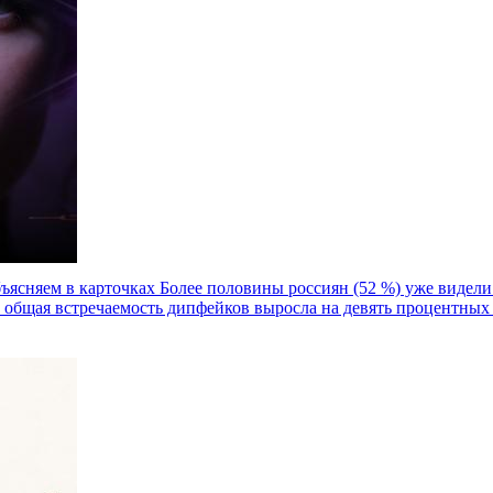
бъясняем в карточках
Более половины россиян (52 %) уже видели 
 общая встречаемость дипфейков выросла на девять процентных п