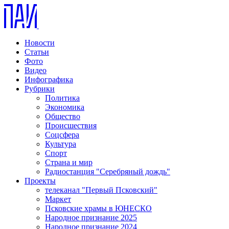
Новости
Статьи
Фото
Видео
Инфографика
Рубрики
Политика
Экономика
Общество
Происшествия
Соцсфера
Культура
Спорт
Страна и мир
Радиостанция "Серебряный дождь"
Проекты
телеканал "Первый Псковский"
Маркет
Псковские храмы в ЮНЕСКО
Народное признание 2025
Народное признание 2024