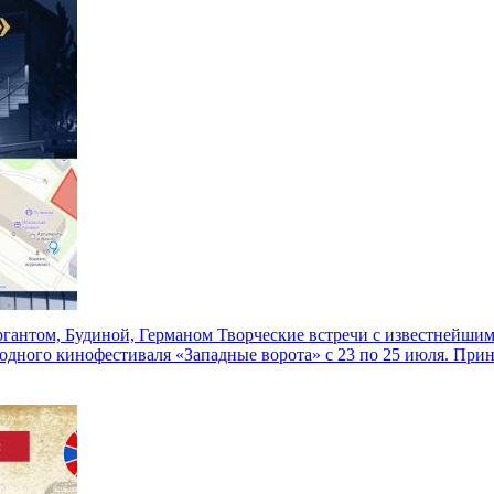
Ургантом, Будиной, Германом
Творческие встречи с известнейшим
дного кинофестиваля «Западные ворота» с 23 по 25 июля. Прин