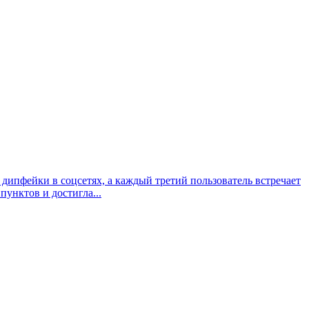
дипфейки в соцсетях, а каждый третий пользователь встречает
унктов и достигла...