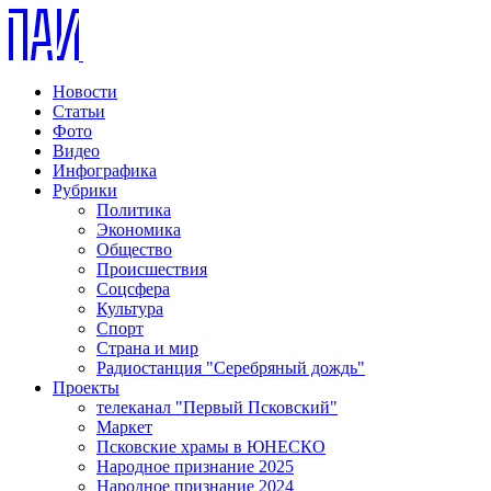
Новости
Статьи
Фото
Видео
Инфографика
Рубрики
Политика
Экономика
Общество
Происшествия
Соцсфера
Культура
Спорт
Страна и мир
Радиостанция "Серебряный дождь"
Проекты
телеканал "Первый Псковский"
Маркет
Псковские храмы в ЮНЕСКО
Народное признание 2025
Народное признание 2024