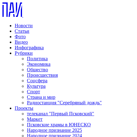
Новости
Статьи
Фото
Видео
Инфографика
Рубрики
Политика
Экономика
Общество
Происшествия
Соцсфера
Культура
Спорт
Страна и мир
Радиостанция "Серебряный дождь"
Проекты
телеканал "Первый Псковский"
Маркет
Псковские храмы в ЮНЕСКО
Народное признание 2025
Народное признание 2024