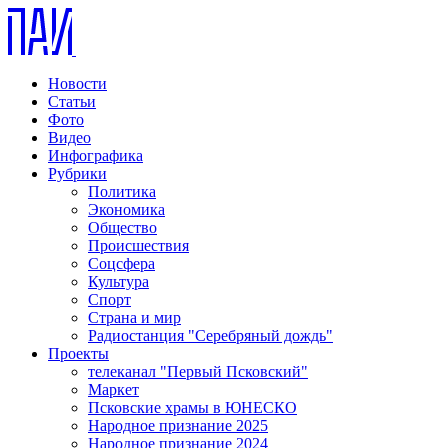
Новости
Статьи
Фото
Видео
Инфографика
Рубрики
Политика
Экономика
Общество
Происшествия
Соцсфера
Культура
Спорт
Страна и мир
Радиостанция "Серебряный дождь"
Проекты
телеканал "Первый Псковский"
Маркет
Псковские храмы в ЮНЕСКО
Народное признание 2025
Народное признание 2024