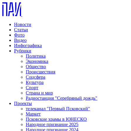
Новости
Статьи
Фото
Видео
Инфографика
Рубрики
Политика
Экономика
Общество
Происшествия
Соцсфера
Культура
Спорт
Страна и мир
Радиостанция "Серебряный дождь"
Проекты
телеканал "Первый Псковский"
Маркет
Псковские храмы в ЮНЕСКО
Народное признание 2025
Народное признание 2024