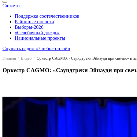
Сюжеты:
Поддержка соотечественников
Районные новости
Выборы-2026
«Серебряный дождь»
Национальные проекты
Слушать радио «7 небо» онлайн
Главная
Видео
Оркестр CAGMO: «Саундтреки Эйнауди при свечах» в пс
Оркестр CAGMO: «Саундтреки Эйнауди при свеча