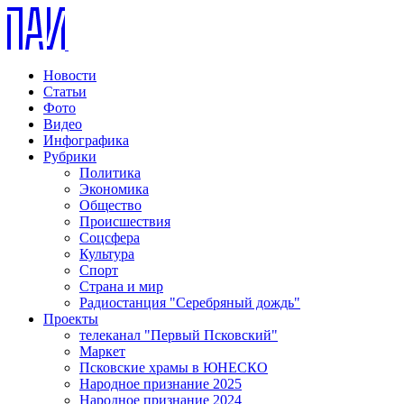
Новости
Статьи
Фото
Видео
Инфографика
Рубрики
Политика
Экономика
Общество
Происшествия
Соцсфера
Культура
Спорт
Страна и мир
Радиостанция "Серебряный дождь"
Проекты
телеканал "Первый Псковский"
Маркет
Псковские храмы в ЮНЕСКО
Народное признание 2025
Народное признание 2024