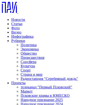
Новости
Статьи
Фото
Видео
Инфографика
Рубрики
Политика
Экономика
Общество
Происшествия
Соцсфера
Культура
Спорт
Страна и мир
Радиостанция "Серебряный дождь"
Проекты
телеканал "Первый Псковский"
Маркет
Псковские храмы в ЮНЕСКО
Народное признание 2025
Народное признание 2024