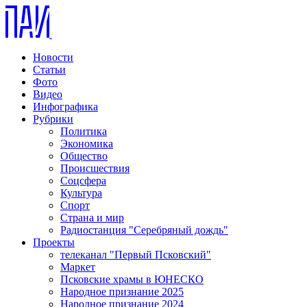
Новости
Статьи
Фото
Видео
Инфографика
Рубрики
Политика
Экономика
Общество
Происшествия
Соцсфера
Культура
Спорт
Страна и мир
Радиостанция "Серебряный дождь"
Проекты
телеканал "Первый Псковский"
Маркет
Псковские храмы в ЮНЕСКО
Народное признание 2025
Народное признание 2024