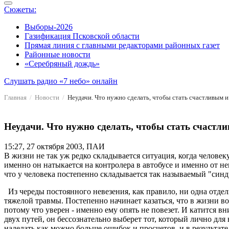
Сюжеты:
Выборы-2026
Газификация Псковской области
Прямая линия с главными редакторами районных газет
Районные новости
«Серебряный дождь»
Слушать радио «7 небо» онлайн
Главная
Новости
Неудачи. Что нужно сделать, чтобы стать счастливым и
Неудачи. Что нужно сделать, чтобы стать счастл
15:27, 27 октября 2003, ПАИ
В жизни не так уж редко складывается ситуация, когда человек
именно он натыкается на контролера в автобусе и именно от не
что у человека постепенно складывается так называемый "синд
Из череды постоянного невезения, как правило, ни одна отдел
тяжелой травмы. Постепенно начинает казаться, что в жизни во
потому что уверен - именно ему опять не повезет. И катится в
двух путей, он бессознательно выберет тот, который лично для
наделать как можно больше ошибок и просчетов, и в результате