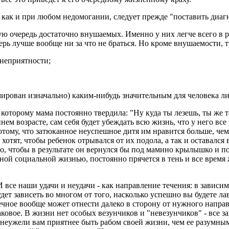
 как и при любом недомогании, следует прежде "поставить диагн
ую очередь достаточно внушаемых. Именно у них легче всего в р
ерь лучше вообще ни за что не браться. Но кроме внушаемости, т
 неприятности;
мирован изначально) каким-нибудь значительным для человека л
 которому мама постоянно твердила: "Ну куда ты лезешь, ты же т
м возрасте, сам себя будет убеждать всю жизнь, что у него все р
тому, что затюканное неуспешное дитя им нравится больше, чем
 хотят, чтобы ребенок отрывался от их подола, а так и оставалс
но, чтобы в результате он вернулся бы под мамино крылышко и п
вной социальной жизнью, постоянно прячется в тень и все время 
се наши удачи и неудачи - как направление течения: в зависимо
т зависеть во многом от того, насколько успешно вы будете лав
речное вообще может отнести далеко в сторону от нужного направ
аковое. В жизни нет особых везунчиков и "невезунчиков" - все з
е: неужели вам приятнее быть рабом своей жизни, чем ее разумн