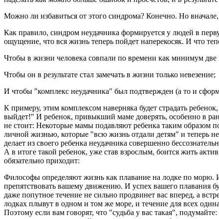
Можно ли избавиться от этого синдрома? Конечно. Но вначале,
Как правило, синдром неудачника формируется у людей в перв
ощущение, что вся жизнь теперь пойдет наперекосяк. И что теп
Чтобы в жизни человека совпали по времени как минимум две
Чтобы он в результате стал замечать в жизни только невезение;
И чтобы "комплекс неудачника" был подтвержден (а то и сфор
К примеру, этим комплексом наверняка будет страдать ребенок,
выйдет!" И ребенок, привыкший маме доверять, особенно в ранне
не стоит: Некоторые мамы подавляют ребенка таким образом по
личной жизнью, которые "всю жизнь отдали детям" и теперь не
делает из своего ребенка неудачника совершенно бессознатель
А в итоге такой ребенок, уже став взрослым, боится жить акти
обязательно приходит:
Философы определяют жизнь как плавание на лодке по морю. И в
препятствовать вашему движению. И успех вашего плавания буде
даже попутное течение не сильно продвинет вас вперед, а вст
лодках плывут в одном и том же море, и течение для всех один
Поэтому если вам говорят, что "судьба у вас такая", подумайт