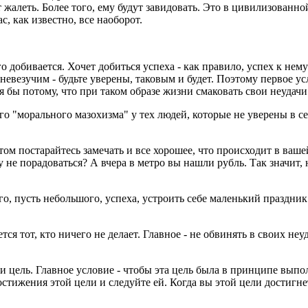
т жалеть. Более того, ему будут завидовать. Это в цивилизованн
, как известно, все наоборот.
о добивается. Хочет добиться успеха - как правило, успех к нему
невезучим - будьте уверены, таковым и будет. Поэтому первое у
я бы потому, что при таком образе жизни смаковать свои неудачи
 "морального мазохизма" у тех людей, которые не уверены в себе
м постарайтесь замечать и все хорошее, что происходит в вашей
 не порадоваться? А вчера в метро вы нашли рубль. Так значит, 
о, пусть небольшого, успеха, устроить себе маленький праздник
я тот, кто ничего не делает. Главное - не обвинять в своих неуд
ни цель. Главное условие - чтобы эта цель была в принципе выпо
остижения этой цели и следуйте ей. Когда вы этой цели достигне