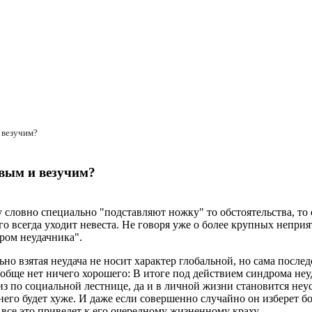
 везучим?
ивым и везучим?
у словно специально "подставляют ножку" то обстоятельства, то
го всегда уходит невеста. Не говоря уже о более крупных неприя
ром неудачника".
ьно взятая неудача не носит характер глобальной, но сама посл
обще нет ничего хорошего: В итоге под действием синдрома неуд
низ по социальной лестнице, да и в личной жизни становится неу
 него будет хуже. И даже если совершенно случайно он изберет б
 все это приведет к его очередному жизненному краху.