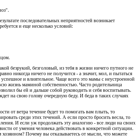
оз".
езультате последовательных неприятностей возникает
ребуется и еще несколько условий:
ицом.
акой безрукий, безголовый, из тебя в жизни ничего путного не
авно никогда ничего не получится - а значит, мол, и пытаться
 успешное и влиятельное. Чаще всего это мамы с неустроенной
я всю жизнь маминой собственностью. Часто родительница
озволил бы ей и дальше собой руководить и себя воспитывать.
ждет на свою голову очередную беду. И беда в таких случаях
сти от ветра течение будет то помогать вам плыть, то
ировать среди этих течений. А если просто бросить весла, то
ления. И если уж продолжать эту аналогию - все люди на своих
ависти от умения человека действовать в конкретной ситуации.
ым хозяином? Почему вы отказываетесь от мысли, что можете