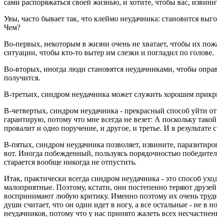
сами распоряжаться своей жизнью, и хотите, чтобы вас, извини
Увы, часто бывает так, что клеймо неудачника: становится вы
Чем?
Во-первых, некоторым в жизни очень не хватает, чтобы их пожа
ситуации, чтобы кто-то вытер им слезки и погладил по голове.
Во-вторых, иногда люди становятся неудачниками, чтобы оправд
получится.
В-третьих, синдром неудачника может служить хорошим прикрыт
В-четвертых, синдром неудачника - прекрасный способ уйти от о
гарантирую, потому что мне всегда не везет: А поскольку такой
провалит и одно поручение, и другое, и третье. И в результате 
В-пятых, синдром неудачника позволяет, извините, паразитиров
вот. Иногда побежденный, пользуясь порядочностью победителя
старается вообще никогда не отпустить.
Итак, практически всегда синдром неудачника - это способ ухо
малоприятные. Поэтому, кстати, они постепенно теряют друзе
воспринимают любую критику. Именно поэтому их очень трудно
души считает, что он один идет в ногу, а все остальные - не в
неудачников, потому что у нас принято жалеть всех несчастнен