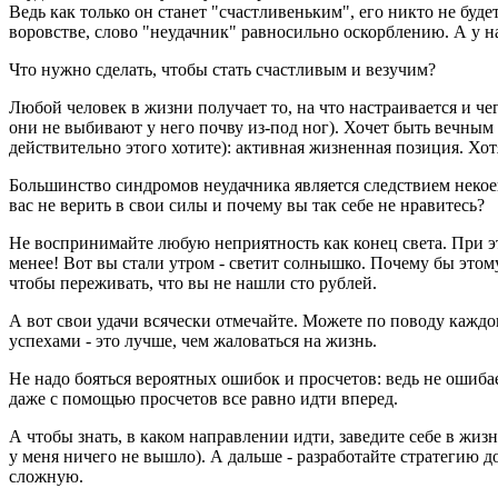
Ведь как только он станет "счастливеньким", его никто не буде
воровстве, слово "неудачник" равносильно оскорблению. А у нас
Что нужно сделать, чтобы стать счастливым и везучим?
Любой человек в жизни получает то, на что настраивается и чег
они не выбивают у него почву из-под ног). Хочет быть вечным 
действительно этого хотите): активная жизненная позиция. Хот
Большинство синдромов неудачника является следствием некоего
вас не верить в свои силы и почему вы так себе не нравитесь?
Не воспринимайте любую неприятность как конец света. При это
менее! Вот вы стали утром - светит солнышко. Почему бы этому
чтобы переживать, что вы не нашли сто рублей.
А вот свои удачи всячески отмечайте. Можете по поводу каждог
успехами - это лучше, чем жаловаться на жизнь.
Не надо бояться вероятных ошибок и просчетов: ведь не ошибаетс
даже с помощью просчетов все равно идти вперед.
А чтобы знать, в каком направлении идти, заведите себе в жиз
у меня ничего не вышло). А дальше - разработайте стратегию д
сложную.