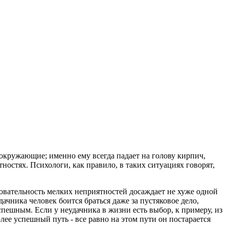
 окружающие; именно ему всегда падает на голову кирпич,
тностях. Психологи, как правило, в таких ситуациях говорят,
едовательность мелких неприятностей досаждает не хуже одной
ачника человек боится браться даже за пустяковое дело,
спешным. Если у неудачника в жизни есть выбор, к примеру, из
олее успешный путь - все равно на этом пути он постарается