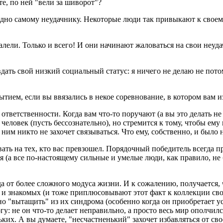
те, по ней "вели за шиворот"?
годно самому неудачнику. Некоторые люди так привыкают к свое
лели. Только и всего! И они начинают жаловаться на свои неуда
ать свой низкий социальный статус: я ничего не делаю не потому
ием, если вы ввязались в некое соревнование, в котором вам и
тветственности. Когда вам что-то поручают (а вы это делать не хо
 человек (пусть бессознательно), но стремится к тому, чтобы ем
с ним никто не захочет связываться. Что ему, собственно, и было 
ать на тех, кто вас превзошел. Порядочный победитель всегда п
 (а все по-настоящему сильные и умелые люди, как правило, не 
да от более сложного модуса жизни. И к сожалению, получается,
й и знакомых (и тоже приплюсовывают этот факт к коллекции св
 "вытащить" из их синдрома (особенно когда он приобретает у
 ногу: не он что-то делает неправильно, а просто весь мир опол
ьких. А вы думаете, "несчастненький" захочет избавляться от св