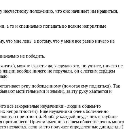
му несчастному положению, что оно начинает им нравиться.
чи, а то и специально попадать во всякие неприятные
, что мне лень, а потому, что у меня все равно ничего не
значально не победить.
тите), можно сказать: да, я сделаю это, но учтите, ничего не
у в жизни вообще ничего не поручали, он с легким сердцем
надо.
ротягивает руку побежденному (помогая ему подняться). Так
бывают мстительными и злыми), за эту руку хватается и
 что все закоренелые неудачники - люди в общем-то
оих неприятностей). Еще неудачники очень болезненно
словную приятность). Вообще каждый неудачник в глубине
чился против него: Причем именно в нашем обществе очень много
оего несчастья, если за это получает определенные дивиденды?