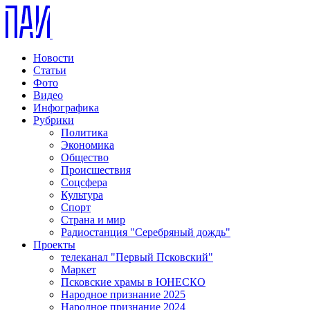
Новости
Статьи
Фото
Видео
Инфографика
Рубрики
Политика
Экономика
Общество
Происшествия
Соцсфера
Культура
Спорт
Страна и мир
Радиостанция "Серебряный дождь"
Проекты
телеканал "Первый Псковский"
Маркет
Псковские храмы в ЮНЕСКО
Народное признание 2025
Народное признание 2024