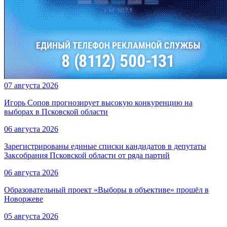
07 августа 2026
Игорь Сопов прогнозирует высокую конкуренцию на
выборах в Псковской области
06 августа 2026
Зарегистрированы единые списки кандидатов в депутаты
Заксобрания Псковской области от ряда партий
06 августа 2026
Образовательный проект «Выборы в объективе» прошёл в
Новоржеве
05 августа 2026