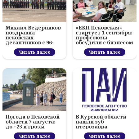
Михаил Ведерников
«ЕКП Псковская»
поздравил
стартует 1 сентября:
псковских
профсоюзы
десантников с 96-
обсудили с бизнесом
летием ВДВ и
новый цифровой
вручил награды
Читать далее
проект
Читать далее
Погода в Псковской
В Курской области
области 7 августа:
нашли зуб
до +25 и грозы
птерозавра
Читать далее
Читать далее