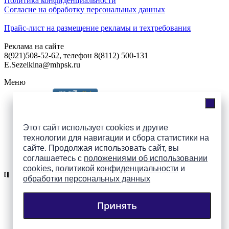
Политика конфиденциальности
Согласие на обработку персональных данных
Прайс-лист на размещение рекламы и техтребования
Реклама на сайте
8(921)508-52-62, телефон 8(8112) 500-131
E.Sezeikina@mhpsk.ru
Меню
Слушать радио «7 небо» онлайн
Этот сайт использует cookies и другие
технологии для навигации и сбора статистики на
сайте. Продолжая использовать сайт, вы
Подпишись на группы
соглашаетесь с
положениями об использовании
ПАИ в соцсетях!
cookies
,
политикой конфиденциальности
и
обработки персональных данных
Принять