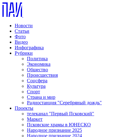
Новости
Статьи
Фото
Видео
Инфографика
Рубрики
Политика
Экономика
Общество
Происшествия
Соцсфера
Культура
Спорт
Страна и мир
Радиостанция "Серебряный дождь"
Проекты
телеканал "Первый Псковский"
Маркет
Псковские храмы в ЮНЕСКО
Народное признание 2025
Народное признание 2024