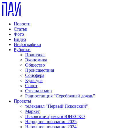
Новости
Статьи
Фото
Видео
Инфографика
Рубрики
Политика
Экономика
Общество
Происшествия
Соцсфера
Культура
Спорт
Страна и мир
Радиостанция "Серебряный дождь"
Проекты
телеканал "Первый Псковский"
Маркет
Псковские храмы в ЮНЕСКО
Народное признание 2025
Народное признание 2024