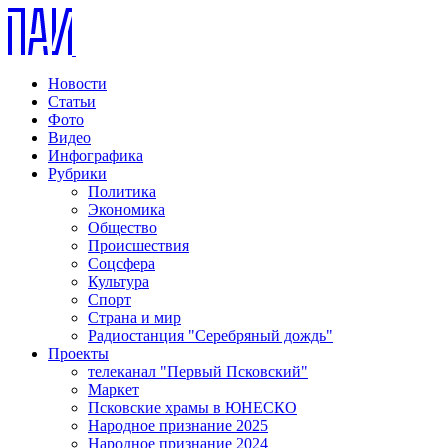
Новости
Статьи
Фото
Видео
Инфографика
Рубрики
Политика
Экономика
Общество
Происшествия
Соцсфера
Культура
Спорт
Страна и мир
Радиостанция "Серебряный дождь"
Проекты
телеканал "Первый Псковский"
Маркет
Псковские храмы в ЮНЕСКО
Народное признание 2025
Народное признание 2024