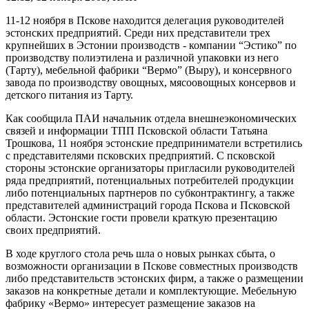
11-12 ноября в Пскове находится делегация руководителей
эстонских предприятий. Среди них представители трех
крупнейших в Эстонии производств - компании “Эстико” по
производству полиэтилена и различной упаковки из него
(Тарту), мебельной фабрики “Вермо” (Выру), и консервного
завода по производству овощных, мясоовощных консервов и
детского питания из Тарту.
Как сообщила ПАИ начальник отдела внешнеэкономических
связей и информации ТПП Псковской области Татьяна
Трошкова, 11 ноября эстонские предприниматели встретились
с представителями псковских предприятий. С псковской
стороны эстонские организаторы пригласили руководителей
ряда предприятий, потенциальных потребителей продукции
либо потенциальных партнеров по субконтрактингу, а также
представителей администраций города Пскова и Псковской
области. Эстонские гости провели краткую презентацию
своих предприятий.
В ходе круглого стола речь шла о новых рынках сбыта, о
возможности организации в Пскове совместных производств
либо представительств эстонских фирм, а также о размещении
заказов на конкретные детали и комплектующие. Мебельную
фабрику «Вермо» интересует размещение заказов на