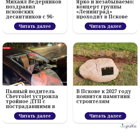
Михаил Ведерников
Ярко и незабываемо:
поздравил
концерт группы
псковских
«Ленинград»
десантников с 96-
проходит в Пскове
летием ВДВ и
вручил награды
Читать далее
Читать далее
Пьяный водитель
В Пскове к 2027 году
Chevrolet устроила
появится памятник
тройное ДТП с
строителям
пострадавшими в
Пскове
Читать далее
Читать далее