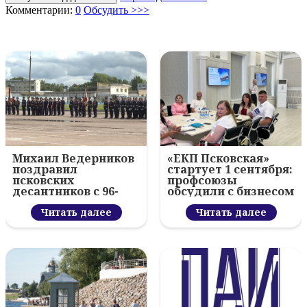
Комментарии:
0
Обсудить >>>
Михаил Ведерников
«ЕКП Псковская»
поздравил
стартует 1 сентября:
псковских
профсоюзы
десантников с 96-
обсудили с бизнесом
летием ВДВ и
новый цифровой
вручил награды
Читать далее
проект
Читать далее