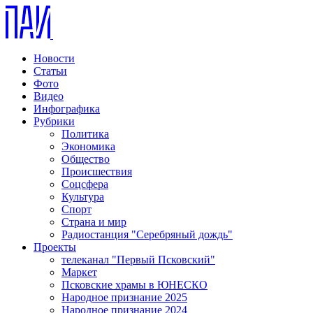
Новости
Статьи
Фото
Видео
Инфографика
Рубрики
Политика
Экономика
Общество
Происшествия
Соцсфера
Культура
Спорт
Страна и мир
Радиостанция "Серебряный дождь"
Проекты
телеканал "Первый Псковский"
Маркет
Псковские храмы в ЮНЕСКО
Народное признание 2025
Народное признание 2024