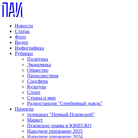
Новости
Статьи
Фото
Видео
Инфографика
Рубрики
Политика
Экономика
Общество
Происшествия
Соцсфера
Культура
Спорт
Страна и мир
Радиостанция "Серебряный дождь"
Проекты
телеканал "Первый Псковский"
Маркет
Псковские храмы в ЮНЕСКО
Народное признание 2025
Народное признание 2024