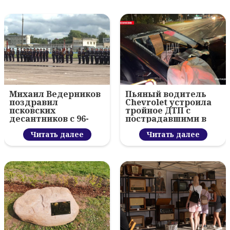
Михаил Ведерников
Пьяный водитель
поздравил
Chevrolet устроила
псковских
тройное ДТП с
десантников с 96-
пострадавшими в
летием ВДВ и
Пскове
вручил награды
Читать далее
Читать далее