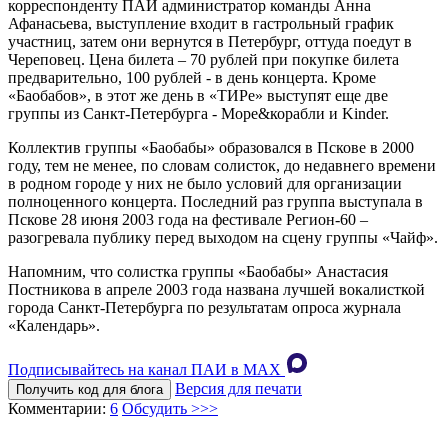
корреспонденту ПАИ администратор команды Анна
Афанасьева, выступление входит в гастрольный график
участниц, затем они вернутся в Петербург, оттуда поедут в
Череповец. Цена билета – 70 рублей при покупке билета
предварительно, 100 рублей - в день концерта. Кроме
«Баобабов», в этот же день в «ТИРе» выступят еще две
группы из Санкт-Петербурга - Море&корабли и Kinder.
Коллектив группы «Баобабы» образовался в Пскове в 2000
году, тем не менее, по словам солисток, до недавнего времени
в родном городе у них не было условий для организации
полноценного концерта. Последний раз группа выступала в
Пскове 28 июня 2003 года на фестивале Регион-60 –
разогревала публику перед выходом на сцену группы «Чайф».
Напомним, что солистка группы «Баобабы» Анастасия
Постникова в апреле 2003 года названа лучшей вокалисткой
города Санкт-Петербурга по результатам опроса журнала
«Календарь».
Подписывайтесь на канал ПАИ в MAХ
Версия для печати
Получить код для блога
Комментарии:
6
Обсудить >>>