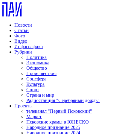
Новости
Статьи
Фото
Видео
Инфографика
Рубрики
Политика
Экономика
Общество
Происшествия
Соцсфера
Культура
Спорт
Страна и мир
Радиостанция "Серебряный дождь"
Проекты
телеканал "Первый Псковский"
Маркет
Псковские храмы в ЮНЕСКО
Народное признание 2025
Народное признание 2024