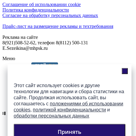
Соглашение об использовании cookie
Политика конфиденциальности
Согласие на обработку персональных данных
Прайс-лист на размещение рекламы и техтребования
Реклама на сайте
8(921)508-52-62, телефон 8(8112) 500-131
E.Sezeikina@mhpsk.ru
Меню
Слушать радио «7 небо» онлайн
Этот сайт использует cookies и другие
технологии для навигации и сбора статистики на
сайте. Продолжая использовать сайт, вы
Подпишись на группы
соглашаетесь с
положениями об использовании
ПАИ в соцсетях!
cookies
,
политикой конфиденциальности
и
обработки персональных данных
Принять