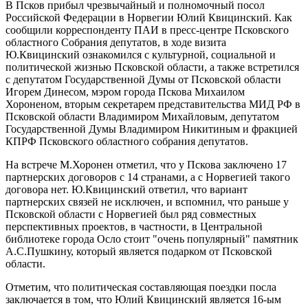
В Псков прибыл чрезвычайный и полномочный посол
Российской Федерации в Норвегии Юлий Квицинский. Как
сообщили корреспонденту ПАИ в пресс-центре Псковского
областного Собрания депутатов, в ходе визита
Ю.Квицинский ознакомился с культурной, социальной и
политической жизнью Псковской области, а также встретился
с депутатом Государственной Думы от Псковской области
Игорем Динесом, мэром города Пскова Михаилом
Хороненом, вторым секретарем представительства МИД РФ в
Псковской области Владимиром Михайловым, депутатом
Государственной Думы Владимиром Никитиным и фракцией
КПРФ Псковского областного собрания депутатов.
На встрече М.Хоронен отметил, что у Пскова заключено 17
партнерских договоров с 14 странами, а с Норвегией такого
договора нет. Ю.Квицинский ответил, что вариант
партнерских связей не исключен, и вспомнил, что раньше у
Псковской области с Норвегией был ряд совместных
перспективных проектов, в частности, в Центральной
библиотеке города Осло стоит "очень популярный" памятник
А.С.Пушкину, который является подарком от Псковской
области.
Отметим, что политическая составляющая поездки посла
заключается в том, что Юлий Квицинский является 16-ым