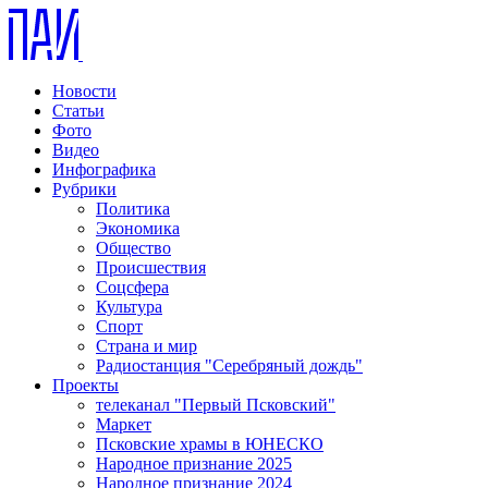
Новости
Статьи
Фото
Видео
Инфографика
Рубрики
Политика
Экономика
Общество
Происшествия
Соцсфера
Культура
Спорт
Страна и мир
Радиостанция "Серебряный дождь"
Проекты
телеканал "Первый Псковский"
Маркет
Псковские храмы в ЮНЕСКО
Народное признание 2025
Народное признание 2024