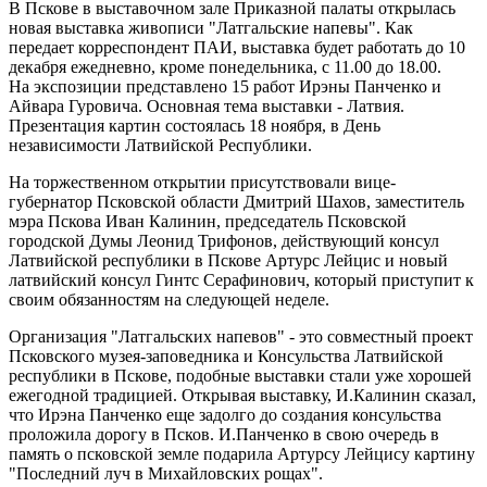
В Пскове в выставочном зале Приказной палаты открылась
новая выставка живописи "Латгальские напевы". Как
передает корреспондент ПАИ, выставка будет работать до 10
декабря ежедневно, кроме понедельника, с 11.00 до 18.00.
На экспозиции представлено 15 работ Ирэны Панченко и
Айвара Гуровича. Основная тема выставки - Латвия.
Презентация картин состоялась 18 ноября, в День
независимости Латвийской Республики.
На торжественном открытии присутствовали вице-
губернатор Псковской области Дмитрий Шахов, заместитель
мэра Пскова Иван Калинин, председатель Псковской
городской Думы Леонид Трифонов, действующий консул
Латвийской республики в Пскове Артурс Лейцис и новый
латвийский консул Гинтс Серафинович, который приступит к
своим обязанностям на следующей неделе.
Организация "Латгальских напевов" - это совместный проект
Псковского музея-заповедника и Консульства Латвийской
республики в Пскове, подобные выставки стали уже хорошей
ежегодной традицией. Открывая выставку, И.Калинин сказал,
что Ирэна Панченко еще задолго до создания консульства
проложила дорогу в Псков. И.Панченко в свою очередь в
память о псковской земле подарила Артурсу Лейцису картину
"Последний луч в Михайловских рощах".