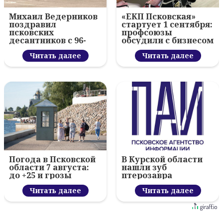
Михаил Ведерников
«ЕКП Псковская»
поздравил
стартует 1 сентября:
псковских
профсоюзы
десантников с 96-
обсудили с бизнесом
летием ВДВ и
новый цифровой
вручил награды
Читать далее
проект
Читать далее
Погода в Псковской
В Курской области
области 7 августа:
нашли зуб
до +25 и грозы
птерозавра
Читать далее
Читать далее