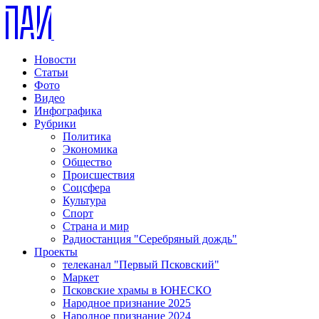
Новости
Статьи
Фото
Видео
Инфографика
Рубрики
Политика
Экономика
Общество
Происшествия
Соцсфера
Культура
Спорт
Страна и мир
Радиостанция "Серебряный дождь"
Проекты
телеканал "Первый Псковский"
Маркет
Псковские храмы в ЮНЕСКО
Народное признание 2025
Народное признание 2024