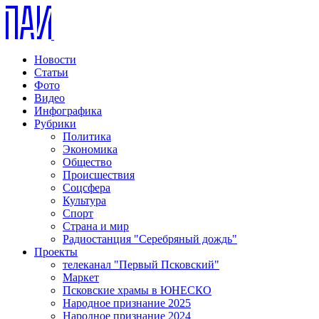
Новости
Статьи
Фото
Видео
Инфографика
Рубрики
Политика
Экономика
Общество
Происшествия
Соцсфера
Культура
Спорт
Страна и мир
Радиостанция "Серебряный дождь"
Проекты
телеканал "Первый Псковский"
Маркет
Псковские храмы в ЮНЕСКО
Народное признание 2025
Народное признание 2024