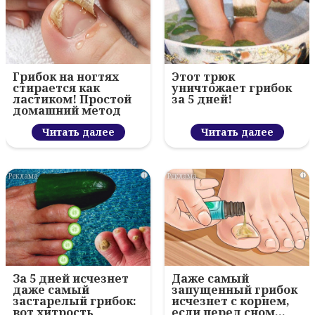
Грибок на ногтях
Этот трюк
стирается как
уничтожает грибок
ластиком! Простой
за 5 дней!
домашний метод
Читать далее
Читать далее
i
i
За 5 дней исчезнет
Даже самый
даже самый
запущенный грибок
застарелый грибок:
исчезнет с корнем,
вот хитрость
если перед сном…