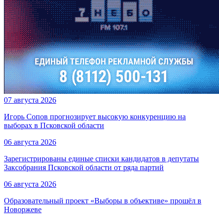
07 августа 2026
Игорь Сопов прогнозирует высокую конкуренцию на
выборах в Псковской области
06 августа 2026
Зарегистрированы единые списки кандидатов в депутаты
Заксобрания Псковской области от ряда партий
06 августа 2026
Образовательный проект «Выборы в объективе» прошёл в
Новоржеве