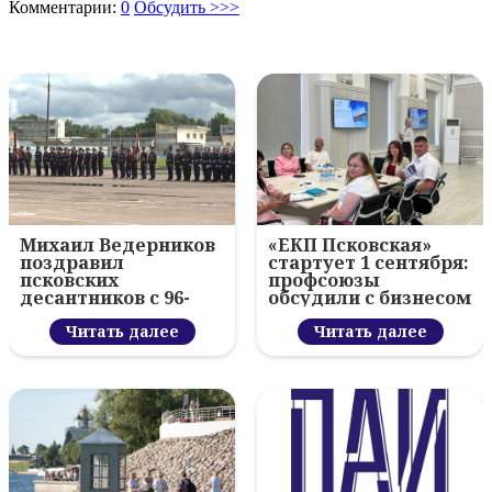
Комментарии:
0
Обсудить >>>
Михаил Ведерников
«ЕКП Псковская»
поздравил
стартует 1 сентября:
псковских
профсоюзы
десантников с 96-
обсудили с бизнесом
летием ВДВ и
новый цифровой
вручил награды
Читать далее
проект
Читать далее