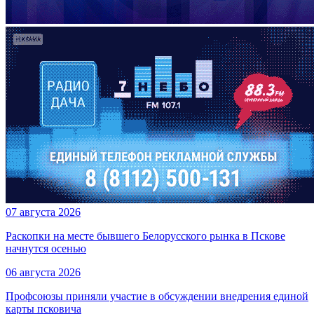
07 августа 2026
Раскопки на месте бывшего Белорусского рынка в Пскове
начнутся осенью
06 августа 2026
Профсоюзы приняли участие в обсуждении внедрения единой
карты псковича