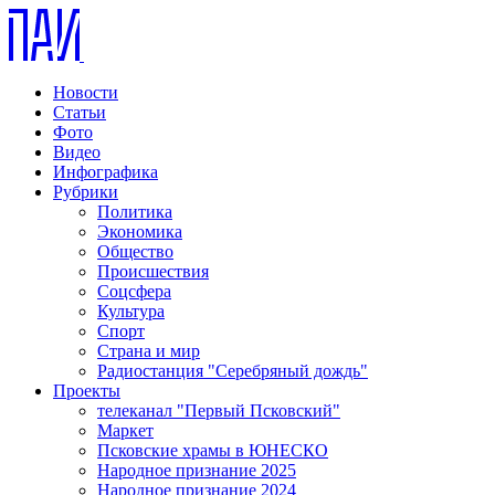
Новости
Статьи
Фото
Видео
Инфографика
Рубрики
Политика
Экономика
Общество
Происшествия
Соцсфера
Культура
Спорт
Страна и мир
Радиостанция "Серебряный дождь"
Проекты
телеканал "Первый Псковский"
Маркет
Псковские храмы в ЮНЕСКО
Народное признание 2025
Народное признание 2024