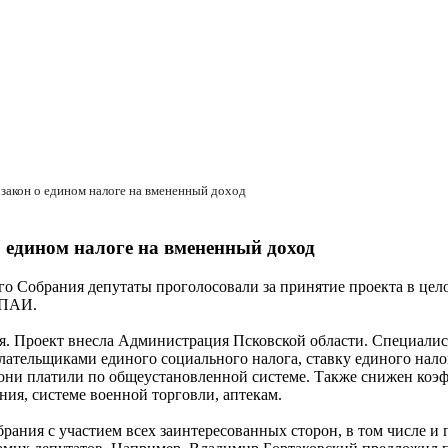
 закон о едином налоге на вмененный доход
 едином налоге на вмененный доход
го Собрания депутаты проголосовали за принятие проекта в цел
 ПАИ.
я. Проект внесла Администрация Псковской области. Специалист
лательщиками единого социального налога, ставку единого налог
 они платили по общеустановленной системе. Также снижен коэ
ия, системе военной торговли, аптекам.
брания с участием всех заинтересованных сторон, в том числе 