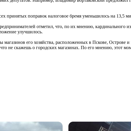
амих депутатов. Например, Владимир Бортаковский предложил пр
.
сех принятых поправок налоговое бремя уменьшилось на 13,5 м
едпринимателей отметил, что, по их мнению, кардинального из
оложение улучшилось.
ы магазинов его хозяйства, расположенных в Пскове, Острове и 
 что не скажешь о городских магазинах. По его мнению, этот мо