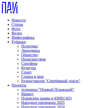
Новости
Статьи
Фото
Видео
Инфографика
Рубрики
Политика
Экономика
Общество
Происшествия
Соцсфера
Культура
Спорт
Страна и мир
Радиостанция "Серебряный дождь"
Проекты
телеканал "Первый Псковский"
Маркет
Псковские храмы в ЮНЕСКО
Народное признание 2025
Народное признание 2024