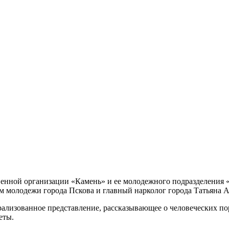
твенной организации «Камень» и ее молодежного подразделени
м молодежи города Пскова и главный нарколог города Татьяна 
трализованное представление, рассказывающее о человеческих п
еты.