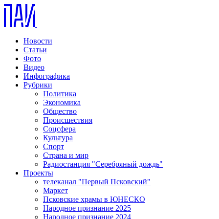
Новости
Статьи
Фото
Видео
Инфографика
Рубрики
Политика
Экономика
Общество
Происшествия
Соцсфера
Культура
Спорт
Страна и мир
Радиостанция "Серебряный дождь"
Проекты
телеканал "Первый Псковский"
Маркет
Псковские храмы в ЮНЕСКО
Народное признание 2025
Народное признание 2024