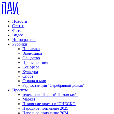
Новости
Статьи
Фото
Видео
Инфографика
Рубрики
Политика
Экономика
Общество
Происшествия
Соцсфера
Культура
Спорт
Страна и мир
Радиостанция "Серебряный дождь"
Проекты
телеканал "Первый Псковский"
Маркет
Псковские храмы в ЮНЕСКО
Народное признание 2025
Народное признание 2024