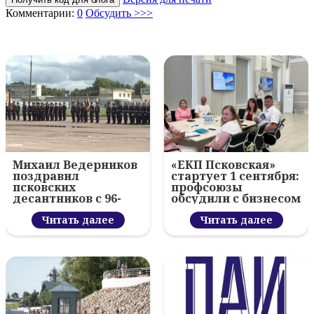
Комментарии:
0
Обсудить >>>
Михаил Ведерников
«ЕКП Псковская»
поздравил
стартует 1 сентября:
псковских
профсоюзы
десантников с 96-
обсудили с бизнесом
летием ВДВ и
новый цифровой
вручил награды
Читать далее
проект
Читать далее