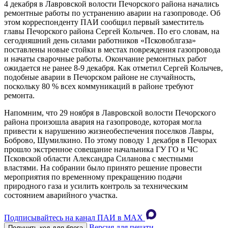
4 декабря в Лавровской волости Печорского района начались
ремонтные работы по устранению аварии на газопроводе. Об
этом корреспонденту ПАИ сообщил первый заместитель
главы Печорского района Сергей Колычев. По его словам, на
сегодняшний день силами работников «Псковоблгаза»
поставлены новые стойки в местах повреждения газопровода
и начаты сварочные работы. Окончание ремонтных работ
ожидается не ранее 8-9 декабря. Как отметил Сергей Колычев,
подобные аварии в Печорском районе не случайность,
поскольку 80 % всех коммуникаций в районе требуют
ремонта.
Напомним, что 29 ноября в Лавровской волости Печорского
района произошла авария на газопроводе, которая могла
привести к нарушению жизнеобеспечения поселков Лавры,
Боброво, Шумилкино. По этому поводу 1 декабря в Печорах
прошло экстренное совещание начальника ГУ ГО и ЧС
Псковской области Александра Силанова с местными
властями. На собрании было принято решение провести
мероприятия по временному прекращению подачи
природного газа и усилить контроль за техническим
состоянием аварийного участка.
Подписывайтесь на канал ПАИ в MAХ
Версия для печати
Получить код для блога