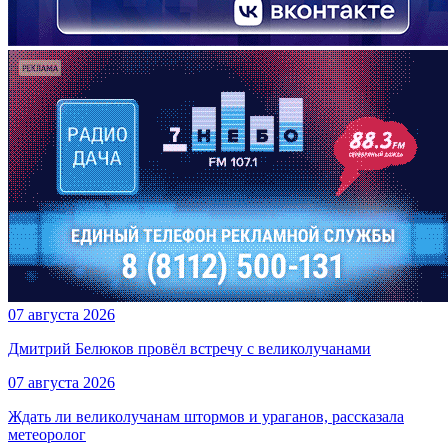
07 августа 2026
Дмитрий Белюков провёл встречу с великолучанами
07 августа 2026
Ждать ли великолучанам штормов и ураганов, рассказала
метеоролог