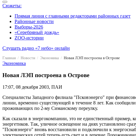
Сюжеты:
Прямая линия с главными редакторами районных газет
Районные новости
Выборы-2026
«Серебряный дождь»
ZOO-истории
Слушать радио «7 небо» онлайн
Главная
Новости
Экономика
Новая ЛЭП построена в Острове
Экономика
Новая ЛЭП построена в Острове
17:07, 08 декабря 2003, ПАИ
Специалисты Западного филиала "Псковэнерго" при финансово
линии, временно существующей в течение 8 лет. Как сообщили
проживающих по 2-му Симанскому переулку.
Как сказали в энергокомпании, это не единственный пример, 
энергетиков. Так, уличное освещение на днях установлено ср
"Псковэнерго" вновь восстановили и подключили к энергосн
электрических сетей теперь есть свет и в деревне Дорожникино