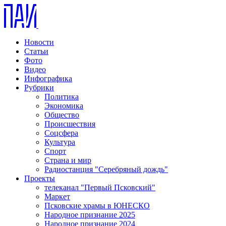
Новости
Статьи
Фото
Видео
Инфографика
Рубрики
Политика
Экономика
Общество
Происшествия
Соцсфера
Культура
Спорт
Страна и мир
Радиостанция "Серебряный дождь"
Проекты
телеканал "Первый Псковский"
Маркет
Псковские храмы в ЮНЕСКО
Народное признание 2025
Народное признание 2024