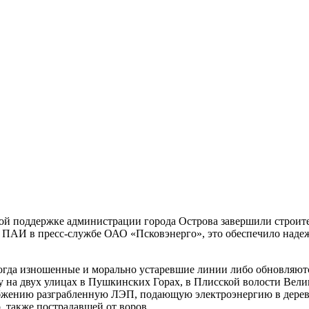
й поддержке администрации города Острова завершили строител
 ПАИ в пресс-службе ОАО «Псковэнерго», это обеспечило надеж
когда изношенные и морально устаревшие линии либо обновляютс
азу на двух улицах в Пушкинских Горах, в Плисской волости Ве
абжению разграбленную ЛЭП, подающую электроэнергию в дере
, также пострадавшей от воров.