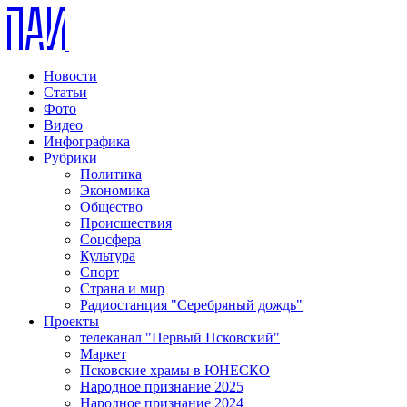
Новости
Статьи
Фото
Видео
Инфографика
Рубрики
Политика
Экономика
Общество
Происшествия
Соцсфера
Культура
Спорт
Страна и мир
Радиостанция "Серебряный дождь"
Проекты
телеканал "Первый Псковский"
Маркет
Псковские храмы в ЮНЕСКО
Народное признание 2025
Народное признание 2024