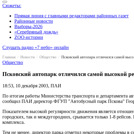
Сюжеты:
Прямая линия с главными редакторами районных газет
Районные новости
Выборы-2026
«Серебряный дождь»
ZOO-истории
Слушать радио «7 небо» онлайн
Главная
Новости
Общество
Псковский автопарк отличился самой выс
Общество
Псковский автопарк отличился самой высокой р
18:53, 10 декабря 2003, ПАИ
По итогам работы Министерства транспорта и департамента а
сообщил ПАИ директор ФГУП "Автобусный парк Пскова" Георги
Показателем высокой регулярности движения является отношен
городских, так и междугородних, срывается только 1-8 рейсов.
комплекса.
Тем не менее, директор парка отметил некоторые проблемы в со