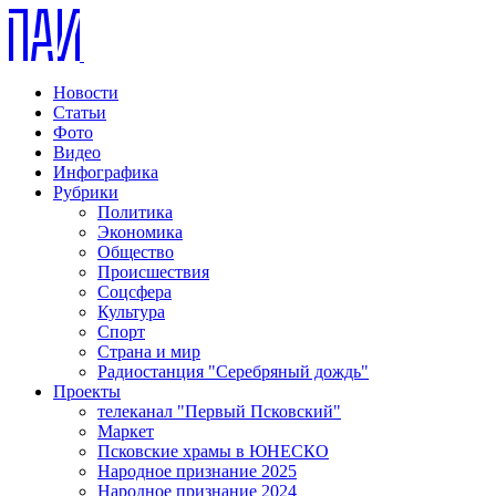
Новости
Статьи
Фото
Видео
Инфографика
Рубрики
Политика
Экономика
Общество
Происшествия
Соцсфера
Культура
Спорт
Страна и мир
Радиостанция "Серебряный дождь"
Проекты
телеканал "Первый Псковский"
Маркет
Псковские храмы в ЮНЕСКО
Народное признание 2025
Народное признание 2024