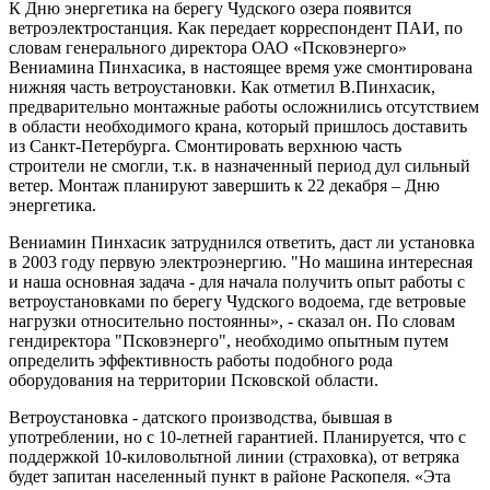
К Дню энергетика на берегу Чудского озера появится
ветроэлектростанция. Как передает корреспондент ПАИ, по
словам генерального директора ОАО «Псковэнерго»
Вениамина Пинхасика, в настоящее время уже смонтирована
нижняя часть ветроустановки. Как отметил В.Пинхасик,
предварительно монтажные работы осложнились отсутствием
в области необходимого крана, который пришлось доставить
из Санкт-Петербурга. Смонтировать верхнюю часть
строители не смогли, т.к. в назначенный период дул сильный
ветер. Монтаж планируют завершить к 22 декабря – Дню
энергетика.
Вениамин Пинхасик затруднился ответить, даст ли установка
в 2003 году первую электроэнергию. "Но машина интересная
и наша основная задача - для начала получить опыт работы с
ветроустановками по берегу Чудского водоема, где ветровые
нагрузки относительно постоянны», - сказал он. По словам
гендиректора "Псковэнерго", необходимо опытным путем
определить эффективность работы подобного рода
оборудования на территории Псковской области.
Ветроустановка - датского производства, бывшая в
употреблении, но с 10-летней гарантией. Планируется, что с
поддержкой 10-киловольтной линии (страховка), от ветряка
будет запитан населенный пункт в районе Раскопеля. «Эта