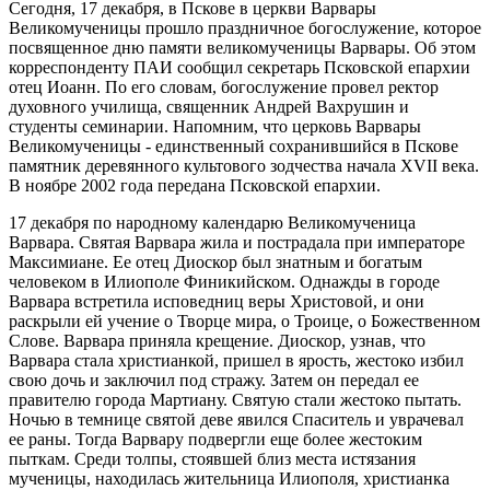
Сегодня, 17 декабря, в Пскове в церкви Варвары
Великомученицы прошло праздничное богослужение, которое
посвященное дню памяти великомученицы Варвары. Об этом
корреспонденту ПАИ сообщил секретарь Псковской епархии
отец Иоанн. По его словам, богослужение провел ректор
духовного училища, священник Андрей Вахрушин и
студенты семинарии. Напомним, что церковь Варвары
Великомученицы - единственный сохранившийся в Пскове
памятник деревянного культового зодчества начала XVII века.
В ноябре 2002 года передана Псковской епархии.
17 декабря по народному календарю Великомученица
Варвара. Святая Варвара жила и пострадала при императоре
Максимиане. Ее отец Диоскор был знатным и богатым
человеком в Илиополе Финикийском. Однажды в городе
Варвара встретила исповедниц веры Христовой, и они
раскрыли ей учение о Творце мира, о Троице, о Божественном
Слове. Варвара приняла крещение. Диоскор, узнав, что
Варвара стала христианкой, пришел в ярость, жестоко избил
свою дочь и заключил под стражу. Затем он передал ее
правителю города Мартиану. Святую стали жестоко пытать.
Ночью в темнице святой деве явился Спаситель и уврачевал
ее раны. Тогда Варвару подвергли еще более жестоким
пыткам. Среди толпы, стоявшей близ места истязания
мученицы, находилась жительница Илиополя, христианка