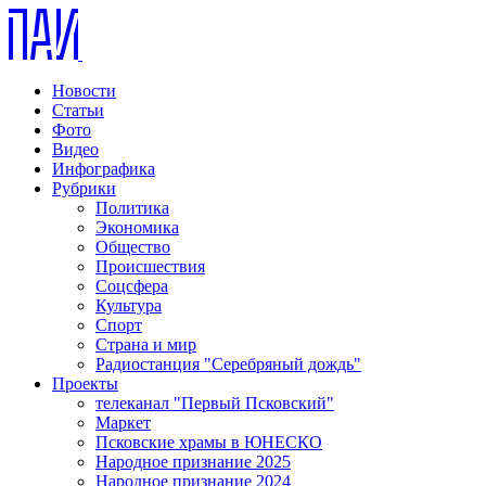
Новости
Статьи
Фото
Видео
Инфографика
Рубрики
Политика
Экономика
Общество
Происшествия
Соцсфера
Культура
Спорт
Страна и мир
Радиостанция "Серебряный дождь"
Проекты
телеканал "Первый Псковский"
Маркет
Псковские храмы в ЮНЕСКО
Народное признание 2025
Народное признание 2024