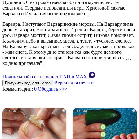
Иулиания. Она громко начала обвинять мучителей. Ее
схватили. Твердые исповедницы веры Xpистовой святые
Варвара и Иулиания были обезглавлены.
Варвара. Наступают Варваринские морозы. На Варвару зима
дорогу заварит, мосты замостит. Трещит Варюха, береги нос и
ухо. Варвара мостит, Савва гвозди острит, Никола прибивает.
К холодам небо в высыпках звезд, к теплу - тусклое, слепое.
На Варвару закат красный - день будет ясный, закат в облаках
- жди снега. К этому дню становится как будто немного
светлее, и старушки говорят: "Варвара от ночи уворовала, да
ко дню притачала".
Подписывайтесь на канал ПАИ в MAХ
Версия для печати
Получить код для блога
Комментарии:
0
Обсудить >>>
i
i